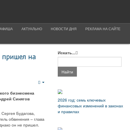
АФИША
АКТУАЛЬНО
НОВОСТИ ДНЯ
РЕКЛАМА НА САЙТЕ
Искать...
 пришел на
Найти
Empty
кого бизнесмена
ндрей Синягов
2026 год: семь ключевых
финансовых изменений в законах
и правилах
 Сергея Будагова,
тель обвинения – глава
днако он не пришел.