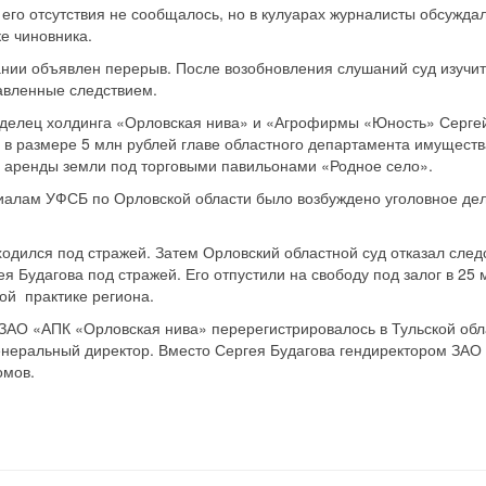
его отсутствия не сообщалось, но в кулуарах журналисты обсужд
е чиновника.
ании объявлен перерыв. После возобновления слушаний суд изучи
тавленные следствием.
ладелец холдинга «Орловская нива» и «Агрофирмы «Юность» Серге
у в размере 5 млн рублей главе областного департамента имущест
 аренды земли под торговыми павильонами «Родное село».
лам УФСБ по Орловской области было возбуждено уголовное дело п
одился под стражей. Затем Орловский областной суд отказал след
я Будагова под стражей. Его отпустили на свободу под залог в 25
ой практике региона.
а ЗАО «АПК «Орловская нива» перерегистрировалось в Тульской обла
енеральный директор. Вместо Сергея Будагова гендиректором ЗАО
омов.