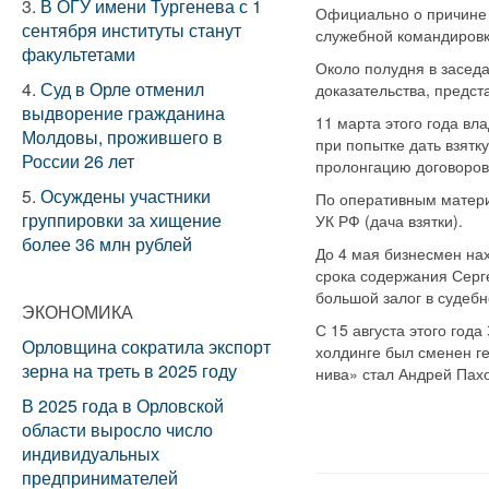
3.
В ОГУ имени Тургенева с 1
Официально о причине 
сентября институты станут
служебной командировк
факультетами
Около полудня в засед
4.
Суд в Орле отменил
доказательства, предс
выдворение гражданина
11 марта этого года в
Молдовы, прожившего в
при попытке дать взятк
России 26 лет
пролонгацию договоров
5.
Осуждены участники
По оперативным материа
группировки за хищение
УК РФ (дача взятки).
более 36 млн рублей
До 4 мая бизнесмен нах
срока содержания Серге
большой залог в судебн
ЭКОНОМИКА
С 15 августа этого год
Орловщина сократила экспорт
холдинге был сменен г
зерна на треть в 2025 году
нива» стал Андрей Пах
В 2025 года в Орловской
области выросло число
индивидуальных
предпринимателей