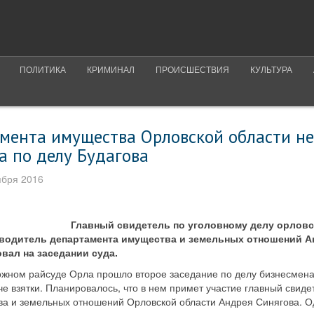
ПОЛИТИКА
КРИМИНАЛ
ПРОИСШЕСТВИЯ
КУЛЬТУРА
амента имущества Орловской области не
а по делу Будагова
ября 2016
Главный свидетель по уголовному делу орловс
оводитель департамента имущества и земельных отношений А
овал на заседании суда.
жном райсуде Орла прошло второе заседание по делу бизнесмена
че взятки. Планировалось, что в нем примет участие главный свиде
а и земельных отношений Орловской области Андрея Синягова. О