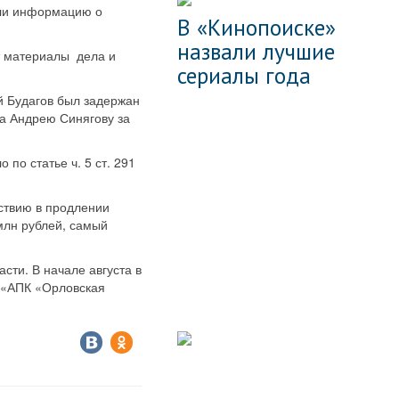
али информацию о
В «Кинопоиске»
назвали лучшие
т материалы дела и
сериалы года
й Будагов был задержан
ва Андрею Синягову за
о статье ч. 5 ст. 291
ствию в продлении
 млн рублей, самый
сти. В начале августа в
 «АПК «Орловская