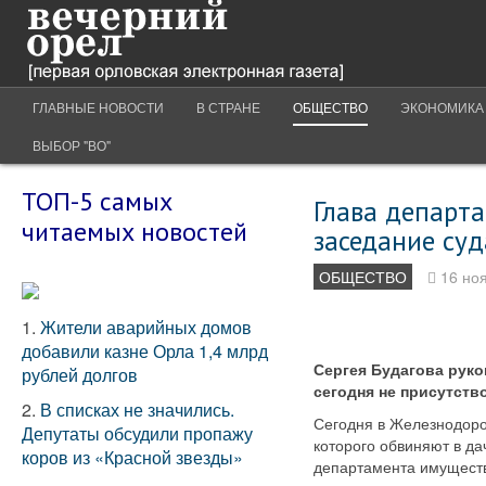
ГЛАВНЫЕ НОВОСТИ
В СТРАНЕ
ОБЩЕСТВО
ЭКОНОМИКА
ВЫБОР "ВО"
ТОП-5 самых
Глава департ
читаемых новостей
заседание суд
ОБЩЕСТВО
16 но
1.
Жители аварийных домов
добавили казне Орла 1,4 млрд
Сергея Будагова рук
рублей долгов
сегодня не присутств
2.
В списках не значились.
Сегодня в Железнодоро
Депутаты обсудили пропажу
которого обвиняют в да
коров из «Красной звезды»
департамента имуществ