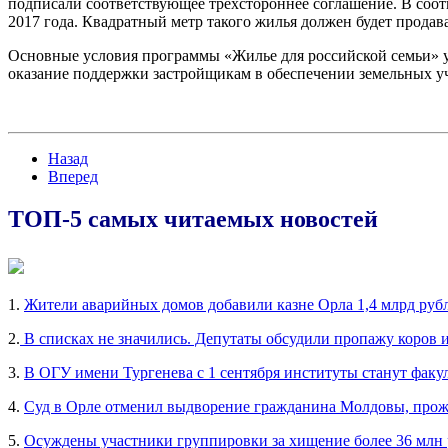
подписали соответствующее трехстороннее соглашение. В соотв
2017 года. Квадратный метр такого жилья должен будет продав
Основные условия программы «Жилье для российской семьи» у
оказание поддержки застройщикам в обеспечении земельных уч
Назад
Вперед
ТОП-5 самых читаемых новостей
1.
Жители аварийных домов добавили казне Орла 1,4 млрд руб
2.
В списках не значились. Депутаты обсудили пропажу коров 
3.
В ОГУ имени Тургенева с 1 сентября институты станут факу
4.
Суд в Орле отменил выдворение гражданина Молдовы, прож
5.
Осуждены участники группировки за хищение более 36 млн