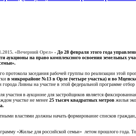
1.2015. «Вечерний Орел»
- До 28 февраля этого года управле
и аукционы на право комплексного освоения земельных уча
семьи».
ого протокола заседания рабочей группы по реализации этой про
стки
в микрорайоне №13 в Орле (четыре участка) и во Мценск
 города Ливны на участие в этой федеральной программе отбор
ля участия в аукционе для застройщиков является фиксированна
аждом участке не менее
25 тысяч квадратных метров
жилья эк
а.
стными властями должны начать формирование списков граждан,
грамму «Жилье для российской семьи» летом прошлого года. То