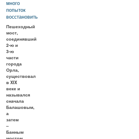
много
попыток
восстановить
Пешеходный
мост,
соединявший
2-ю и
3-ю
части
города
Орла,
существовал
в XIX
веке и
назывался
сначала
Балашовым,
а
затем
–
Банным
мостом.