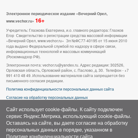
Электронное периодическое издание «Вечерний Орел,
16+
www.vechor.ru»
Учредитель: Глазкова Екатерина, и.о. главного редактора: Глазков
Егор Свидетельство о регистрации средства массовой информации
«Вечерний Орел, www.vechor.ru»
Эл №ФС77-40195 от 15 июня 2010
года выдано Федеральной службой по надзору в сфере связи,
информационных технологий и массовых коммуникаций
(Роскомнадзор РФ).
Электронная почта: vechor.ru@yandex.ru. Адрес редакции: 302526,
Орловская область, Орловский район, с. Паслово, д. 30. Телефон - +7
991 410 48 49. Использование материалов сайта запрещается без
письменного согласия редакции.
Политика конфиденциальности персональных данных сайта
Согласие на обработку персональных данных
В оформлении сайта используется фото группы ВК «Беспилотники |
Сайт использует cookie-файлы. К cайту подключен
Аэросъемка в Орле»
сервис Яндекс.Метрика, использующий cookie-файлы.
Оставаясь на сайте, вы даете согласие на обработку
персональных данных в порядке, указанном в
Политике конфиденциальности сайта