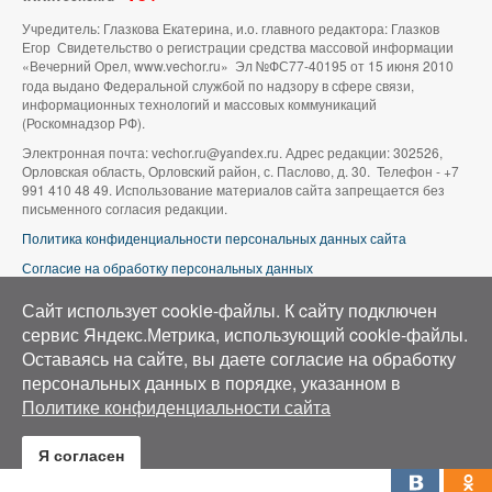
Учредитель: Глазкова Екатерина, и.о. главного редактора: Глазков
Егор Свидетельство о регистрации средства массовой информации
«Вечерний Орел, www.vechor.ru»
Эл №ФС77-40195 от 15 июня 2010
года выдано Федеральной службой по надзору в сфере связи,
информационных технологий и массовых коммуникаций
(Роскомнадзор РФ).
Электронная почта: vechor.ru@yandex.ru. Адрес редакции: 302526,
Орловская область, Орловский район, с. Паслово, д. 30. Телефон - +7
991 410 48 49. Использование материалов сайта запрещается без
письменного согласия редакции.
Политика конфиденциальности персональных данных сайта
Согласие на обработку персональных данных
В оформлении сайта используется фото группы ВК «Беспилотники |
Сайт использует cookie-файлы. К cайту подключен
Аэросъемка в Орле»
сервис Яндекс.Метрика, использующий cookie-файлы.
Оставаясь на сайте, вы даете согласие на обработку
персональных данных в порядке, указанном в
Политике конфиденциальности сайта
Я согласен