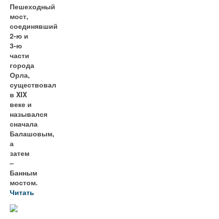
Пешеходный
мост,
соединявший
2-ю и
3-ю
части
города
Орла,
существовал
в XIX
веке и
назывался
сначала
Балашовым,
а
затем
–
Банным
мостом.
Читать