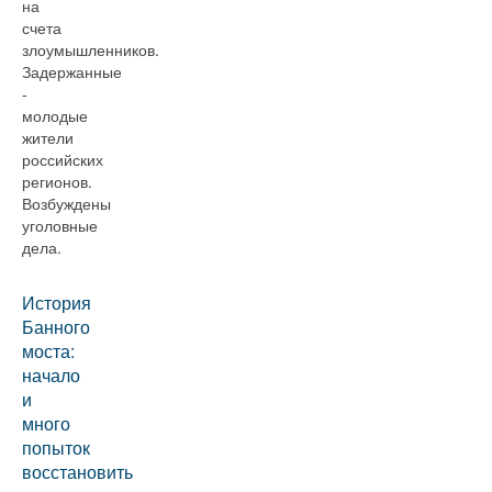
на
счета
злоумышленников.
Задержанные
-
молодые
жители
российских
регионов.
Возбуждены
уголовные
дела.
История
Банного
моста:
начало
и
много
попыток
восстановить