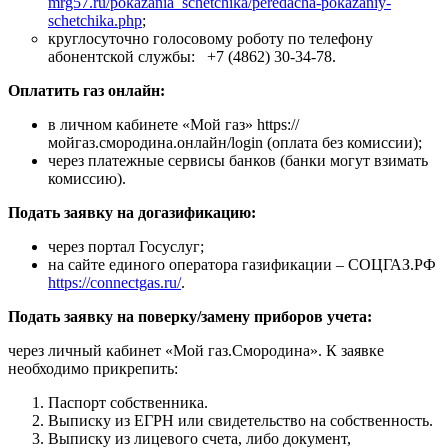
mrg57.ru/pokazania_schetchika/peredacha-pokazaniy-
schetchika.php
;
круглосуточно голосовому роботу по телефону
абонентской службы: +7 (4862) 30-34-78.
Оплатить газ онлайн:
в личном кабинете «Мой газ» https://
мойгаз.смородина.онлайн/login (оплата без комиссии);
через платежные сервисы банков (банки могут взимать
комиссию).
Подать заявку на догазификацию:
через портал Госуслуг;
на сайте единого оператора газификации – СОЦГАЗ.РФ
https://connectgas.ru/
.
Подать заявку на поверку
/замену приборов учета:
через личный кабинет «Мой газ.Смородина». К заявке
необходимо прикрепить:
Паспорт собственника.
Выписку из ЕГРН или свидетельство на собственность.
Выписку из лицевого счета, либо документ,