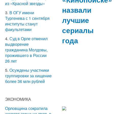
из «Красной звезды»
назвали
3.
В ОГУ имени
лучшие
Тургенева с 1 сентября
институты станут
сериалы
факультетами
года
4.
Суд в Орле отменил
выдворение
гражданина Молдовы,
прожившего в России
26 лет
5.
Осуждены участники
группировки за хищение
более 36 млн рублей
ЭКОНОМИКА
Орловщина сократила
экспорт зерна на треть в