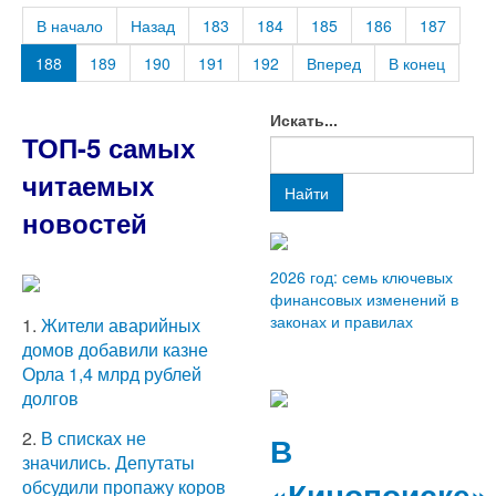
В начало
Назад
183
184
185
186
187
188
189
190
191
192
Вперед
В конец
Искать...
ТОП-5 самых
читаемых
Найти
новостей
2026 год: семь ключевых
финансовых изменений в
законах и правилах
1.
Жители аварийных
домов добавили казне
Орла 1,4 млрд рублей
долгов
2.
В списках не
В
значились. Депутаты
«Кинопоиске»
обсудили пропажу коров