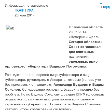
Информация о материале
Empt
ПОЛИТИКА
23 мая 2014
Орловская область.
23.05.2014.
«Вечерний Орел»
-
Сегодня областной
Совет согласовал
два ключевых
назначения,
сделанных врио
орловского губернатора Вадимом Потомским.
Речь идет о постах первого вице-губернатора и вице-
губернатора, руководителя Аппарата, которые (теперь уже
без приставок и.о.) занимают
Александр Бударин и Вадим
Соколов.
Согласование господина Бударина прошло без
проблем. Но по Вадиму Соколову фракция КПРФ голосовать
отказалась, фактически выступив против воли своего –
«красного» - губернатора. Но голосов за Вадима Соколова
хватило, чтобы согласование состоялось.