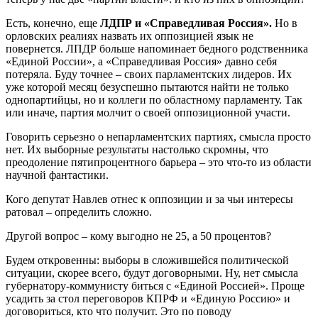
Есть, конечно, еще
ЛДПР и «Справедливая Россия».
Но в
орловских реалиях назвать их оппозицией язык не
повернется. ЛПДР больше напоминает бедного родственника
«Единой России», а «Справедливая Россия» давно себя
потеряла. Буду точнее – своих парламентских лидеров. Их
уже которой месяц безуспешно пытаются найти не только
однопартийцы, но и коллеги по областному парламенту. Так
или иначе, партия молчит о своей оппозиционной участи.
Говорить серьезно о непарламентских партиях, смысла просто
нет. Их выборные результаты настолько скромны, что
преодоление пятипроцентного барьера – это что-то из области
научной фантастики.
Кого депутат Навлев отнес к оппозиции и за чьи интересы
ратовал – определить сложно.
Другой вопрос – кому выгодно не 25, а 50 процентов?
Будем откровенны: выборы в сложившейся политической
ситуации, скорее всего, будут договорными. Ну, нет смысла
губернатору-коммунисту биться с «Единой Россией». Проще
усадить за стол переговоров КПРФ и «Единую Россию» и
договориться, кто что получит. Это по поводу