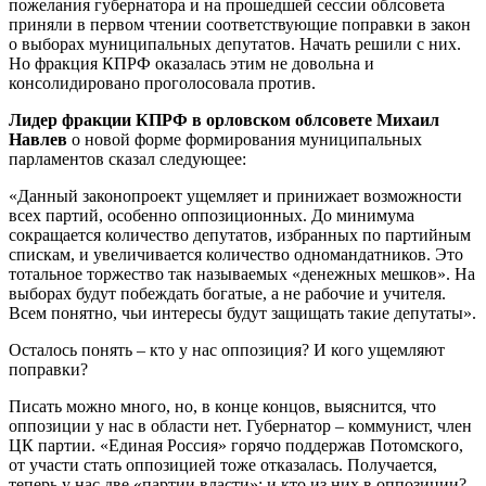
пожелания губернатора и на прошедшей сессии облсовета
приняли в первом чтении соответствующие поправки в закон
о выборах муниципальных депутатов. Начать решили с них.
Но фракция КПРФ оказалась этим не довольна и
консолидировано проголосовала против.
Лидер фракции КПРФ в орловском облсовете Михаил
Навлев
о новой форме формирования муниципальных
парламентов сказал следующее:
«Данный законопроект ущемляет и принижает возможности
всех партий, особенно оппозиционных. До минимума
сокращается количество депутатов, избранных по партийным
спискам, и увеличивается количество одномандатников. Это
тотальное торжество так называемых «денежных мешков». На
выборах будут побеждать богатые, а не рабочие и учителя.
Всем понятно, чьи интересы будут защищать такие депутаты».
Осталось понять – кто у нас оппозиция? И кого ущемляют
поправки?
Писать можно много, но, в конце концов, выяснится, что
оппозиции у нас в области нет. Губернатор – коммунист, член
ЦК партии. «Единая Россия» горячо поддержав Потомского,
от участи стать оппозицией тоже отказалась. Получается,
теперь у нас две «партии власти»: и кто из них в оппозиции?