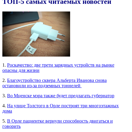
ТОП-5 самых читаемых новостей
1.
Роскачество: две трети зарядных устройств на рынке
опасны для жизни
2.
Благоустройство сквера Альберта Иванова снова
остановили из-за подземных тоннелей
3.
Во Мценске мэра также будет предлагать губернатор
4.
На улице Толстого в Орле построят три многоэтажных
дома
5.
В Орле пациентке вернули способность двигаться и
говорить