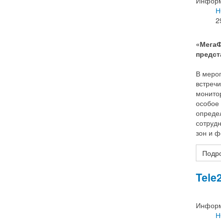
Информ
Н
2
«МегаФ
предст
В мероп
встречи
монитор
особое
определ
сотруд
зон и 
Подро
Tele
Информ
Н