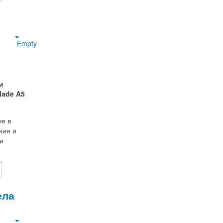
Empty
м
lade A5
е в
ния и
и
ела