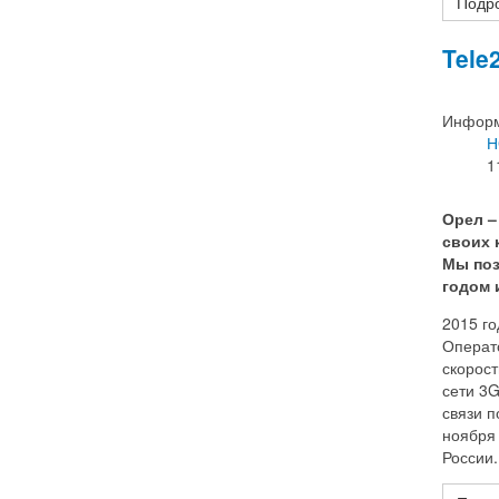
Подр
Tele
Информ
Н
1
Орел –
своих 
Мы поз
годом 
2015 г
Операт
скорост
сети 3G
связи 
ноября 
России.