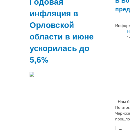
Годовая
В Во
пред
инфляция в
Орловской
Информ
Н
области в июне
1
ускорилась до
5,6%
- Нам б
По итог
Чернозе
прошлог