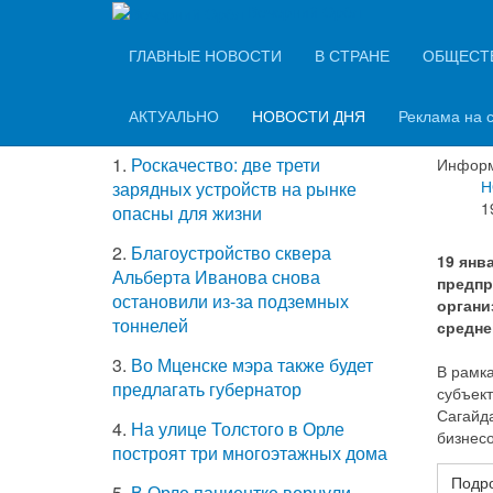
Вечерний Орёл
ТОП-5 самых
ГЛАВНЫЕ НОВОСТИ
В СТРАНЕ
ОБЩЕСТ
Сбер
читаемых новостей
фору
АКТУАЛЬНО
НОВОСТИ ДНЯ
Реклама на 
1.
Роскачество: две трети
Информ
Н
зарядных устройств на рынке
1
опасны для жизни
2.
Благоустройство сквера
19 янв
Альберта Иванова снова
предпр
остановили из-за подземных
органи
тоннелей
средне
3.
Во Мценске мэра также будет
В рамк
предлагать губернатор
субъек
Сагайда
4.
На улице Толстого в Орле
бизнесо
построят три многоэтажных дома
Подро
5.
В Орле пациентке вернули