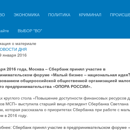
ВО
ЭКОНОМИКА
ПОЛИТИКА
КРИМИНАЛ
ПРОИСШ
банк принял участие в предприниматель
ме «Малый бизнес – национальная идея
сайте
ВЫБОР "ВО"
ация о материале
ОВОСТИ ДНЯ
9 января 2016
аря 2016 года, Москва – Сбербанк принял участие в
инимательском форуме «Малый бизнес – национальная идея?
зованном общероссийской общественной организацией малог
го предпринимательства «ОПОРА РОССИИ».
ах круглого стола «Повышение доступности финансовых ресурсов 
тов МСП» выступила старший вице-президент Сбербанка Светлана
к, которая рассказала о приоритетах Сбербанка при работе с мал
м в 2016 году.
бнее: Сбербанк принял участие в предпринимательском форуме 