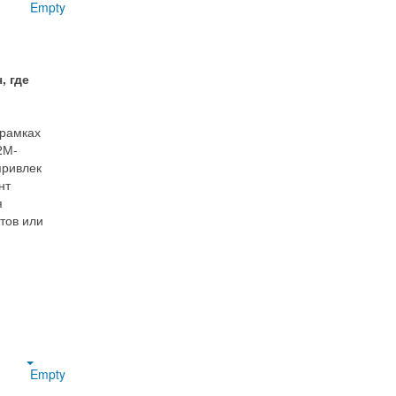
Empty
, где
 рамках
2М-
привлек
нт
я
тов или
Empty