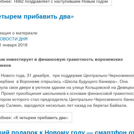
бнее: Tele2 поздравляет с наступившим Новым годом
етырем прибавить два»
ация о материале
ОВОСТИ ДНЯ
1 января 2016
нк инвестирует в финансовую грамотность воронежских
ников
 Нового года, 31 декабря, при поддержке Центрально-Черноземно
ербанк в Воронеже открылась «Школа будущего банкира». Она
ула свои двери в уютном здании на улице Кольцовской на Девицк
. Проект приобщения школьников к основам финансовой грамотнос
тором которого стал председатель Центрально-Черноземного банк
р Салмин, зародился несколько лет назад на берегах Байкала.
бнее: «К четырем прибавить два»
ий подарок к Новому году — смартфон о