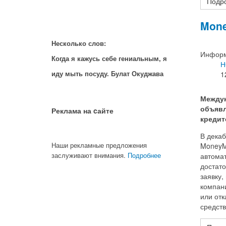
Подро
Mon
Несколько слов:
Информ
Когда я кажусь себе гениальным, я
Н
1
иду мыть посуду. Булат Окуджава
Междун
объявл
Реклама на cайте
кредит
В дека
Наши рекламные предложения
MoneyM
заслуживают внимания.
Подробнее
автома
достато
заявку,
компан
или отк
средств