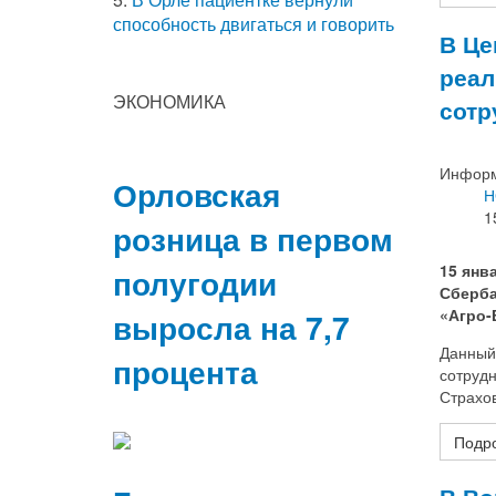
способность двигаться и говорить
В Це
реал
ЭКОНОМИКА
сотр
Информ
Орловская
Н
1
розница в первом
15 янв
полугодии
Сберба
«Агро-
выросла на 7,7
Данный
процента
сотрудн
Страхо
Подро