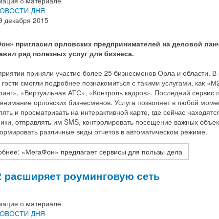
ация о материале
ОВОСТИ ДНЯ
9 декабря 2015
он» пригласил орловских предпринимателей на деловой ланч
авил ряд полезных услуг для бизнеса.
риятии приняли участие более 25 бизнесменов Орла и области. В
 гости смогли подробнее познакомиться с такими услугами, как «М
инг», «Виртуальная АТС», «Контроль кадров». Последний сервис 
 внимание орловских бизнесменов. Услуга позволяет в любой моме
ять и просматривать на интерактивной карте, где сейчас находятс
ники, отправлять им SMS, контролировать посещение важных объек
формировать различные виды отчетов в автоматическом режиме.
бнее: «МегаФон» предлагает сервисы для пользы дела
2 расширяет роуминговую сеть
ация о материале
ОВОСТИ ДНЯ