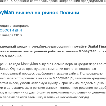
бнее: В Воронеже состоялась пресс-конференция председателя 
eyMan вышел на рынок Польши
ация о материале
ОВОСТИ ДНЯ
2 января 2016
ародный холдинг онлайн-кредитования
Innovative
Digital
Fin
яет о начале операционной работы компании
MoneyMan
по в
ов в Польше.
бре 2015 года MoneyMan выдал в Польше первый кредит через сайт
an.pl. Одним из преимуществ компании является полностью
тизированный процесс одобрения и выдачи займа. Пользователю
чно зарегистрироваться на сайте MoneyMan.pl, заполнить кредитн
 в том числе, указав желаемую сумму и срок займа. Модель оценки 
ии в автоматическом режиме выносит мгновенное решение по одо
азу в получении ссуды. В случае положительного решения денежн
а перечисляются заемщику в течение нескольких секунд.