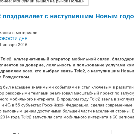
обнее: MoneyMan вышел на рынок Польши
2 поздравляет с наступившим Новым год
ация о материале
ОВОСТИ ДНЯ
1 января 2016
 Tele2, альтернативный оператор мобильной связи, благодар
клиентов за доверие, лояльность и пользование услугами ко
дравляем всех, кто выбрал связь Tele2, с наступившим Новы
и Рождеством.
од был насыщен значимыми событиями и стал ключевым в развитии 
ор рекордными темпами реализовал масштабный проект по запуск
ного мобильного интернета. В прошлом году Tele2 ввела в эксплу
 и 4G в 55 субъектах Российской Федерации, сделав современные 
по выгодным ценам доступными большей части населения страны. В
2014 года Tele2 запустила сети мобильного интернета в 60 регион