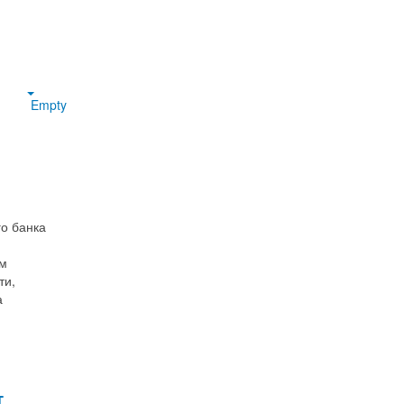
Empty
го банка
ом
ти,
а
т