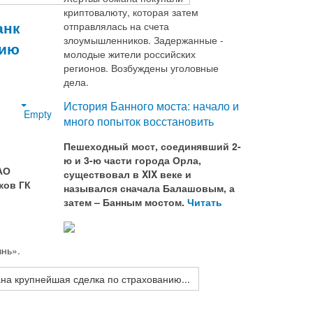
криптовалюту, которая затем
анк
отправлялась на счета
злоумышленников. Задержанные -
нию
молодые жители российских
регионов. Возбуждены уголовные
дела.
История Банного моста: начало и
Empty
много попыток восстановить
Пешеходный мост, соединявший 2-
ю и 3-ю части города Орла,
АО
существовал в XIX веке и
ков ГК
назывался сначала Балашовым, а
затем – Банным мостом.
Читать
нь».
а крупнейшая сделка по страхованию...