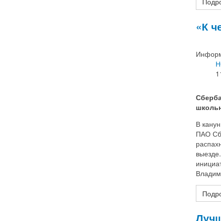
Подро
«К ч
Информ
Н
1
Сберба
школь
В канун
ПАО Сб
распахн
выезде
инициа
Владими
Подро
Лучш