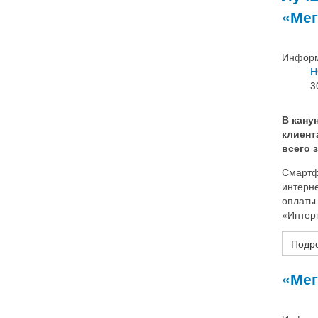
«Мег
Информ
Н
3
В кану
клиент
всего з
Смартф
интерн
оплаты
«Интер
Подро
«Мег