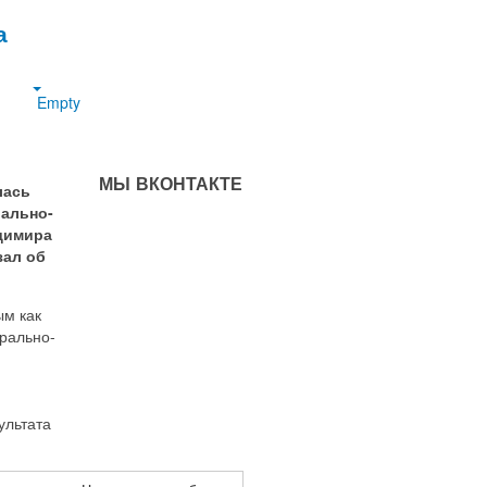
а
Empty
МЫ ВКОНТАКТЕ
лась
рально-
димира
зал об
ым как
трально-
ультата