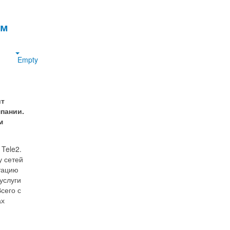
ом
Empty
ит
мпании.
м
Tele2.
у сетей
атацию
услуги
сего с
ах