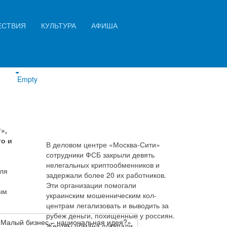
Искать...
ЕСТВИЯ
КУЛЬТУРА
АФИША
ском
Найти
?»
Empty
»,
о и
В деловом центре «Москва-Сити»
сотрудники ФСБ закрыли девять
нелегальных криптообменников и
для
задержали более 20 их работников.
Эти организации помогали
ым
украинским мошенническим кол-
центрам легализовать и выводить за
рубеж деньги, похищенные у россиян.
«Малый бизнес – национальная идея?»
Жертвы обмана покупали