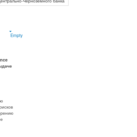
Центрально-Черноземного банка
Empty
ance
ыдаче
ую
рисков
брению
ые