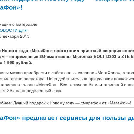
аФон»!
ация о материале
ОВОСТИ ДНЯ
0 декабря 2015
н Нового года «МегаФон» приготовил приятный сюрприз свои
ам – современные 3G-смартфоны Micromax BOLT D303 и ZTE B
а 1 990 рублей.
оны можно приобрести в собственных салонах «МегаФона», а такж
ет-магазине оператора. Цена действительна при условии подключе
 тарифного плана «МегаФон - Все включено S» или тарифной опци
нет XS» на определенный срок.
бнее: Лучший подарок к Новому году — смартфон от «МегаФон»!
аФон» предлагает сервисы для пользы д