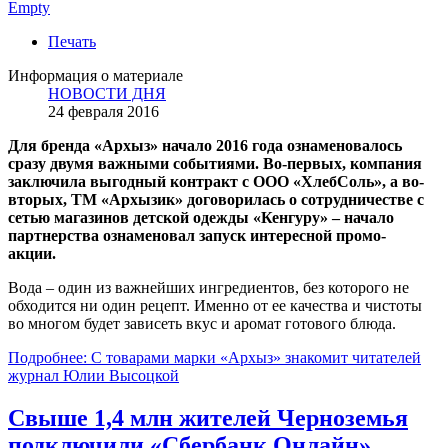
Empty
Печать
Информация о материале
НОВОСТИ ДНЯ
24 февраля 2016
Для бренда «Архыз» начало 2016 года ознаменовалось
сразу двумя важными событиями. Во-первых, компания
заключила выгодный контракт с ООО «ХлебСоль», а во-
вторых, ТМ «Архызик» договорилась о сотрудничестве с
сетью магазинов детской одежды «Кенгуру» – начало
партнерства ознаменовал запуск интересной промо-
акции.
Вода – один из важнейших ингредиентов, без которого не
обходится ни один рецепт. Именно от ее качества и чистоты
во многом будет зависеть вкус и аромат готового блюда.
Подробнее: С товарами марки «Архыз» знакомит читателей
журнал Юлии Высоцкой
Свыше 1,4 млн жителей Черноземья
подключили «Сбербанк Онлайн»