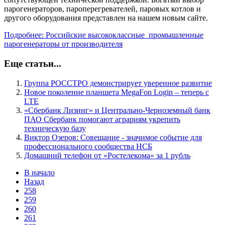
парогенераторов, пароперегревателей, паровых котлов и
другого оборудования представлен на нашем новым сайте.
Подробнее: Российские высококлассные промышленные
парогенераторы от производителя
Еще статьи...
Группа РОССТРО демонстрирует уверенное развитие
Новое поколение планшета MegaFon Login – теперь с
LTE
«Сбербанк Лизинг» и Центрально-Черноземный банк
ПАО Сбербанк помогают аграриям укрепить
техническую базу
Виктор Озеров: Совещание - значимое событие для
профессионального сообщества НСБ
Домашний телефон от «Ростелекома» за 1 рубль
В начало
Назад
258
259
260
261