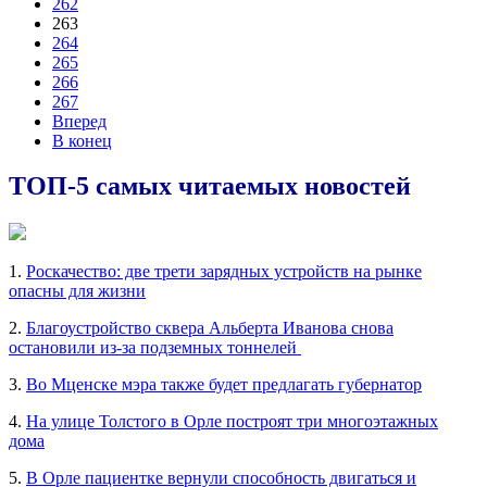
262
263
264
265
266
267
Вперед
В конец
ТОП-5 самых читаемых новостей
1.
Роскачество: две трети зарядных устройств на рынке
опасны для жизни
2.
Благоустройство сквера Альберта Иванова снова
остановили из-за подземных тоннелей
3.
Во Мценске мэра также будет предлагать губернатор
4.
На улице Толстого в Орле построят три многоэтажных
дома
5.
В Орле пациентке вернули способность двигаться и