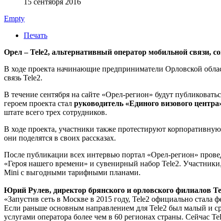
15 сентября 2016
Empty
Печать
Орел – Tele2, альтернативный оператор мобильной связи, с
В ходе проекта начинающие предприниматели Орловской облас
связь Tele2.
В течение сентября на сайте «Орел-регион» будут публиковать
героем проекта стал
руководитель «Единого визового центр
штате всего трех сотрудников.
В ходе проекта, участники также протестируют корпоративную 
они поделятся в своих рассказах.
После публикации всех интервью портал «Орел-регион» провед
«Героя нашего времени» и сувенирный набор Tele2. Участники
Mini с выгодными тарифными планами.
Юрий Рулев, директор брянского и орловского филиалов Te
«Запустив сеть в Москве в 2015 году, Tele2 официально стала
Если раньше основным направлением для Tele2 был малый и ср
услугами оператора более чем в 60 регионах страны. Сейчас Te