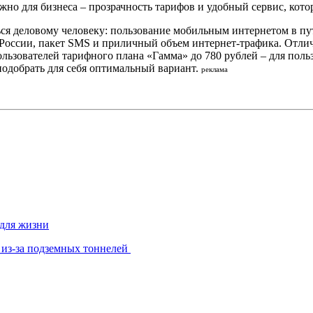
важно для бизнеса – прозрачность тарифов и удобный сервис, кот
ться деловому человеку: пользование мобильным интернетом в п
 России, пакет SMS и приличный объем интернет-трафика. Отли
пользователей тарифного плана «Гамма» до 780 рублей – для пол
 подобрать для себя оптимальный вариант.
реклама
 для жизни
 из-за подземных тоннелей