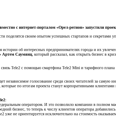
овместно с интернет-порталом «Орел-регион» запустили прое
ти поделятся своим опытом успешных стартапов и секретами уп
ся истории об интересных предпринимателях города и их увлече
а» Артем Саумянц
, который рассказал, как открыть бизнес в кр
связь Tele2 с помощью смартфона Tele2 Mini и тарифного плана
ет независимое голосование среди своих читателей за самую и
, которые по итогам проекта станут корпоративными клиентами 
le2
:
 федеральным оператором. И это позволило компании в полном ма
едний бизнес, то теперь к числу клиентов оператора добавилис
le2 уже не ориентируется исключительно на стоимость оказываем