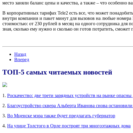
место заняли баланс цены и качества, а также – что особенно 
В корпоративных тарифах Tele2 есть все, что может понадоби
внутри компании и пакет минут для вызовов на любые номера
стоимостью: от 230 рублей в месяц на одного сотрудника для 
зная, сколько ему нужно и сколько он готов потратить, сможет
Назад
Вперед
ТОП-5 самых читаемых новостей
1.
Роскачество: две трети зарядных устройств на рынке опасны
2.
Благоустройство сквера Альберта Иванова снова остановили
3.
Во Мценске мэра также будет предлагать губернатор
4.
На улице Толстого в Орле построят три многоэтажных дома