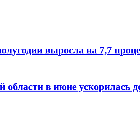
ь
олугодии выросла на 7,7 проц
й области в июне ускорилась д