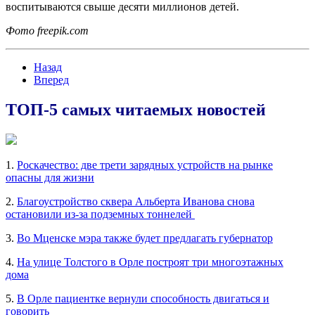
воспитываются свыше десяти миллионов детей.
Фото freepik.com
Назад
Вперед
ТОП-5 самых читаемых новостей
1.
Роскачество: две трети зарядных устройств на рынке
опасны для жизни
2.
Благоустройство сквера Альберта Иванова снова
остановили из-за подземных тоннелей
3.
Во Мценске мэра также будет предлагать губернатор
4.
На улице Толстого в Орле построят три многоэтажных
дома
5.
В Орле пациентке вернули способность двигаться и
говорить