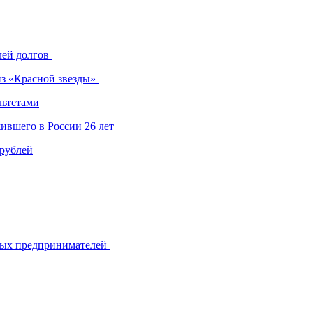
лей долгов
из «Красной звезды»
льтетами
ившего в России 26 лет
 рублей
ьных предпринимателей