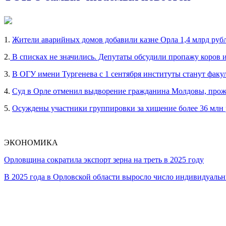
1.
Жители аварийных домов добавили казне Орла 1,4 млрд руб
2.
В списках не значились. Депутаты обсудили пропажу коров 
3.
В ОГУ имени Тургенева с 1 сентября институты станут факу
4.
Суд в Орле отменил выдворение гражданина Молдовы, прож
5.
Осуждены участники группировки за хищение более 36 млн
ЭКОНОМИКА
Орловщина сократила экспорт зерна на треть в 2025 году
В 2025 года в Орловской области выросло число индивидуал