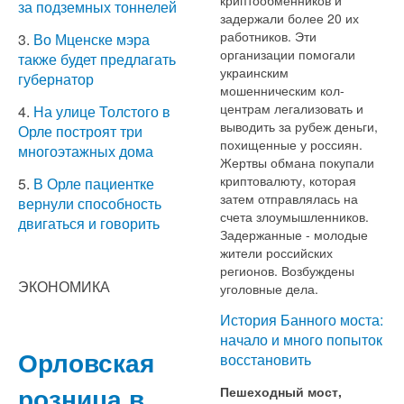
за подземных тоннелей
задержали более 20 их
работников. Эти
3.
Во Мценске мэра
организации помогали
также будет предлагать
украинским
губернатор
мошенническим кол-
центрам легализовать и
4.
На улице Толстого в
выводить за рубеж деньги,
Орле построят три
похищенные у россиян.
многоэтажных дома
Жертвы обмана покупали
криптовалюту, которая
5.
В Орле пациентке
затем отправлялась на
вернули способность
счета злоумышленников.
двигаться и говорить
Задержанные - молодые
жители российских
регионов. Возбуждены
ЭКОНОМИКА
уголовные дела.
История Банного моста:
начало и много попыток
Орловская
восстановить
розница в
Пешеходный мост,