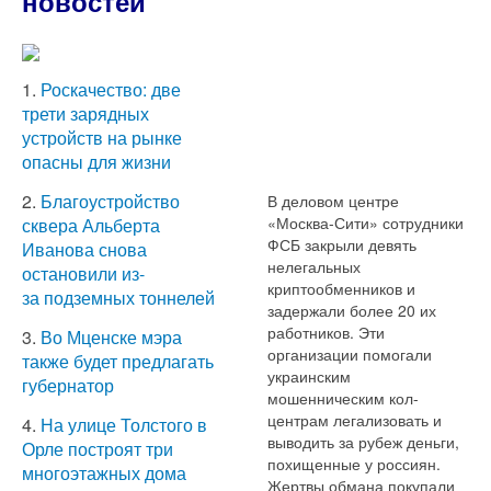
новостей
1.
Роскачество: две
трети зарядных
устройств на рынке
опасны для жизни
2.
Благоустройство
В деловом центре
«Москва-Сити» сотрудники
сквера Альберта
ФСБ закрыли девять
Иванова снова
нелегальных
остановили из-
криптообменников и
за подземных тоннелей
задержали более 20 их
работников. Эти
3.
Во Мценске мэра
организации помогали
также будет предлагать
украинским
губернатор
мошенническим кол-
центрам легализовать и
4.
На улице Толстого в
выводить за рубеж деньги,
Орле построят три
похищенные у россиян.
многоэтажных дома
Жертвы обмана покупали