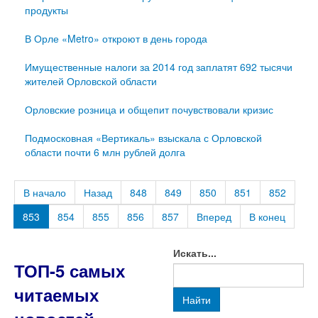
продукты
В Орле «Metro» откроют в день города
Имущественные налоги за 2014 год заплатят 692 тысячи
жителей Орловской области
Орловские розница и общепит почувствовали кризис
Подмосковная «Вертикаль» взыскала с Орловской
области почти 6 млн рублей долга
В начало
Назад
848
849
850
851
852
853
854
855
856
857
Вперед
В конец
Искать...
ТОП-5 самых
читаемых
Найти