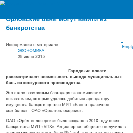
Вечерний Орёл
Орловские бани могут выйти из
банкротства
Информация о материале
Empt
ЭКОНОМИКА
28 июня 2015
Городские власти
рассматривают возможность вывода муниципальных
бань из конкурсного производства.
Это стало возможным благодаря экономическим
показателям, которые удалось добиться арендатору
имущества банкротящегося МУП «Банно-прачечное
хозяйство» - ОАО «Орелтеплосервис».
ОАО «Орёлтеплосервис» было создано в 2010 году после
банкротства МУП «БПХ». Акционерное общество получило в
аренду муниципальные бани № 1 и 4, у него в активе также