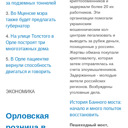
криптообменников и
за подземных тоннелей
задержали более 20 их
работников. Эти
3.
Во Мценске мэра
организации помогали
также будет предлагать
украинским
губернатор
мошенническим кол-
центрам легализовать и
4.
На улице Толстого в
выводить за рубеж деньги,
Орле построят три
похищенные у россиян.
многоэтажных дома
Жертвы обмана покупали
криптовалюту, которая
5.
В Орле пациентке
затем отправлялась на
вернули способность
счета злоумышленников.
двигаться и говорить
Задержанные - молодые
жители российских
регионов. Возбуждены
ЭКОНОМИКА
уголовные дела.
История Банного моста:
начало и много попыток
Орловская
восстановить
розница в
Пешеходный мост,