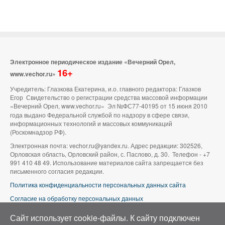
Электронное периодическое издание «Вечерний Орел,
16+
www.vechor.ru»
Учредитель: Глазкова Екатерина, и.о. главного редактора: Глазков
Егор Свидетельство о регистрации средства массовой информации
«Вечерний Орел, www.vechor.ru»
Эл №ФС77-40195 от 15 июня 2010
года выдано Федеральной службой по надзору в сфере связи,
информационных технологий и массовых коммуникаций
(Роскомнадзор РФ).
Электронная почта: vechor.ru@yandex.ru. Адрес редакции: 302526,
Орловская область, Орловский район, с. Паслово, д. 30. Телефон - +7
991 410 48 49. Использование материалов сайта запрещается без
письменного согласия редакции.
Политика конфиденциальности персональных данных сайта
Согласие на обработку персональных данных
В оформлении сайта используется фото группы ВК «Беспилотники |
Сайт использует cookie-файлы. К cайту подключен
Аэросъемка в Орле»