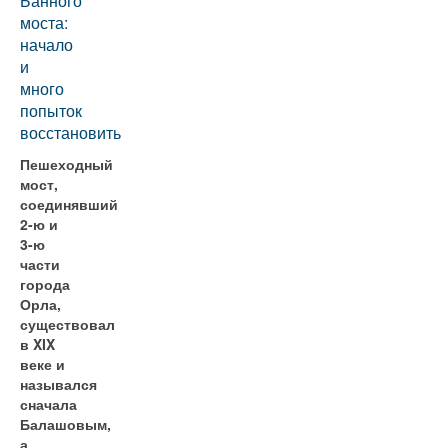
Банного
моста:
начало
и
много
попыток
восстановить
Пешеходный
мост,
соединявший
2-ю и
3-ю
части
города
Орла,
существовал
в XIX
веке и
назывался
сначала
Балашовым,
а