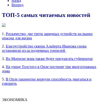
Назад
Вперед
ТОП-5 самых читаемых новостей
1.
Роскачество: две трети зарядных устройств на рынке
опасны для жизни
2.
Благоустройство сквера Альберта Иванова снова
остановили из-за подземных тоннелей
3.
Во Мценске мэра также будет предлагать губернатор
4.
На улице Толстого в Орле построят три многоэтажных
дома
5.
В Орле пациентке вернули способность двигаться и
говорить
ЭКОНОМИКА