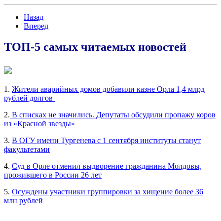
Назад
Вперед
ТОП-5 самых читаемых новостей
1.
Жители аварийных домов добавили казне Орла 1,4 млрд
рублей долгов
2.
В списках не значились. Депутаты обсудили пропажу коров
из «Красной звезды»
3.
В ОГУ имени Тургенева с 1 сентября институты станут
факультетами
4.
Суд в Орле отменил выдворение гражданина Молдовы,
прожившего в России 26 лет
5.
Осуждены участники группировки за хищение более 36
млн рублей