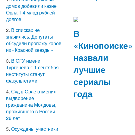
домов добавили казне
Орла 1,4 млрд рублей
долгов
2.
В списках не
В
значились. Депутаты
«Кинопоиске»
обсудили пропажу коров
из «Красной звезды»
назвали
3.
В ОГУ имени
лучшие
Тургенева с 1 сентября
институты станут
сериалы
факультетами
года
4.
Суд в Орле отменил
выдворение
гражданина Молдовы,
прожившего в России
26 лет
5.
Осуждены участники