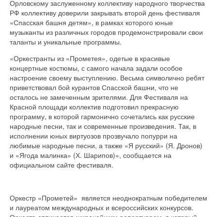
Орловскому заслуженному коллективу народного творчества
РФ коллективу доверили закрывать второй день фестиваля
«Спасская башня детям», в рамках которого юные
музыканты из различных городов продемонстрировали свои
таланты и уникальные программы.
«Оркестранты из «Прометея», одетые в красивые
концертные костюмы, с самого начала задали особое
настроение своему выступлению. Весьма символично ребят
приветствовал бой курантов Спасской башни, что не
осталось не замеченным зрителями. Для Фестиваля на
Красной площади коллектив подготовил прекрасную
программу, в которой гармонично сочетались как русские
народные песни, так и современные произведения. Так, в
исполнении юных виртуозов прозвучало попурри на
любимые народные песни, а также «Я русский» (Я. Дронов)
и «Ягода малинка» (Х. Шарипов)», сообщается на
официальном сайте фестиваля.
Оркестр «Прометей» является неоднократным победителем
и лауреатом международных и всероссийских конкурсов.
Оркестр отличается широчайшим репертуаром, в который