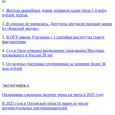
1.
Жители аварийных домов добавили казне Орла 1,4 млрд
рублей долгов
2.
В списках не значились. Депутаты обсудили пропажу коров
из «Красной звезды»
3.
В ОГУ имени Тургенева с 1 сентября институты станут
факультетами
4.
Суд в Орле отменил выдворение гражданина Молдовы,
прожившего в России 26 лет
5.
Осуждены участники группировки за хищение более 36
млн рублей
ЭКОНОМИКА
Орловщина сократила экспорт зерна на треть в 2025 году
В 2025 года в Орловской области выросло число
индивидуальных предпринимателей