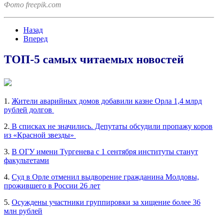
Фото freepik.com
Назад
Вперед
ТОП-5 самых читаемых новостей
1.
Жители аварийных домов добавили казне Орла 1,4 млрд
рублей долгов
2.
В списках не значились. Депутаты обсудили пропажу коров
из «Красной звезды»
3.
В ОГУ имени Тургенева с 1 сентября институты станут
факультетами
4.
Суд в Орле отменил выдворение гражданина Молдовы,
прожившего в России 26 лет
5.
Осуждены участники группировки за хищение более 36
млн рублей