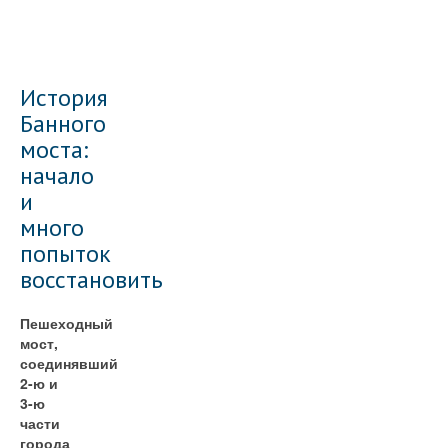
История
Банного
моста:
начало
и
много
попыток
восстановить
Пешеходный
мост,
соединявший
2-ю и
3-ю
части
города