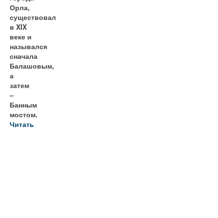
Орла,
существовал
в XIX
веке и
назывался
сначала
Балашовым,
а
затем
–
Банным
мостом.
Читать