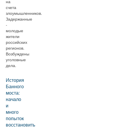
на
счета
злоумышленников.
Задержанные
-
молодые
жители
российских
регионов.
Возбуждены
уголовные
дела.
История
Банного
моста:
начало
и
много
попыток
восстановить