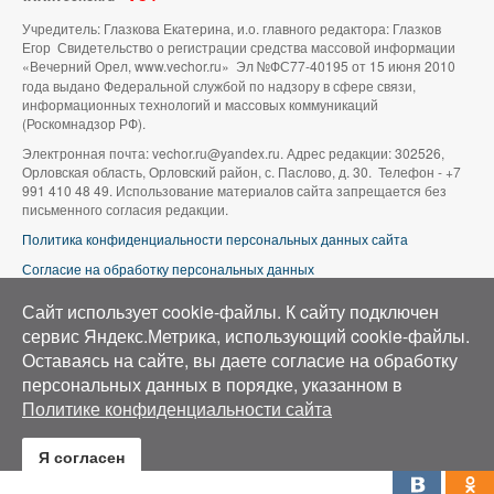
Учредитель: Глазкова Екатерина, и.о. главного редактора: Глазков
Егор Свидетельство о регистрации средства массовой информации
«Вечерний Орел, www.vechor.ru»
Эл №ФС77-40195 от 15 июня 2010
года выдано Федеральной службой по надзору в сфере связи,
информационных технологий и массовых коммуникаций
(Роскомнадзор РФ).
Электронная почта: vechor.ru@yandex.ru. Адрес редакции: 302526,
Орловская область, Орловский район, с. Паслово, д. 30. Телефон - +7
991 410 48 49. Использование материалов сайта запрещается без
письменного согласия редакции.
Политика конфиденциальности персональных данных сайта
Согласие на обработку персональных данных
В оформлении сайта используется фото группы ВК «Беспилотники |
Сайт использует cookie-файлы. К cайту подключен
Аэросъемка в Орле»
сервис Яндекс.Метрика, использующий cookie-файлы.
Оставаясь на сайте, вы даете согласие на обработку
персональных данных в порядке, указанном в
Политике конфиденциальности сайта
Я согласен