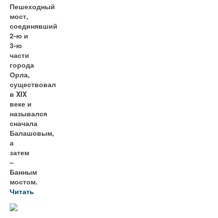
Пешеходный
мост,
соединявший
2-ю и
3-ю
части
города
Орла,
существовал
в XIX
веке и
назывался
сначала
Балашовым,
а
затем
–
Банным
мостом.
Читать