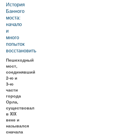
История
Банного
моста:
начало
и
много
попыток
восстановить
Пешеходный
мост,
соединявший
2-ю и
3-ю
части
города
Орла,
существовал
в XIX
веке и
назывался
сначала