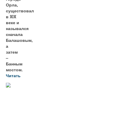
Орла,
существовал
в XIX
веке и
назывался
сначала
Балашовым,
а
затем
–
Банным
мостом.
Читать