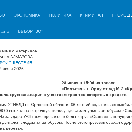
ВО
ЭКОНОМИКА
ПОЛИТИКА
КРИМИНАЛ
ПРОИСШ
 Орлом в столкновении трех
ин погиб 66‑летний мужчина
сайте
ВЫБОР "ВО"
ация о материале
онна АЛМАЗОВА
РОИСШЕСТВИЯ
9 июня 2026
28 июня в 15:06 на трассе
«Подъезд к г. Орлу от а/д М‑2 «
шла крупная авария с участием трех транспортных средств.
ным УГИБДД по Орловской области, 66‑летний водитель автомобил
995 выехал на встречную полосу, где столкнулся с автобусом «Си
Из‑за удара УАЗ также врезался в большегруз «Скания» с полупри
 двигался следом за автобусом. После этого грузовик съехал с дор
на деревья.