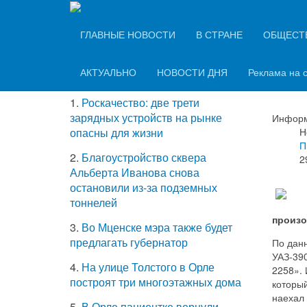
Вечерний Орёл
ТОП-5 самых
ГЛАВНЫЕ НОВОСТИ
В СТРАНЕ
ОБЩЕСТ
Под
читаемых новостей
маш
АКТУАЛЬНО
НОВОСТИ ДНЯ
Реклама на 
1.
Роскачество: две трети
зарядных устройств на рынке
Информ
Н
опасны для жизни
П
2.
Благоустройство сквера
2
Альберта Иванова снова
остановили из-за подземных
тоннелей
произо
3.
Во Мценске мэра также будет
предлагать губернатор
По дан
УАЗ‑390
4.
На улице Толстого в Орле
2258». 
построят три многоэтажных дома
который
наехал 
5.
В Орле пациентке вернули