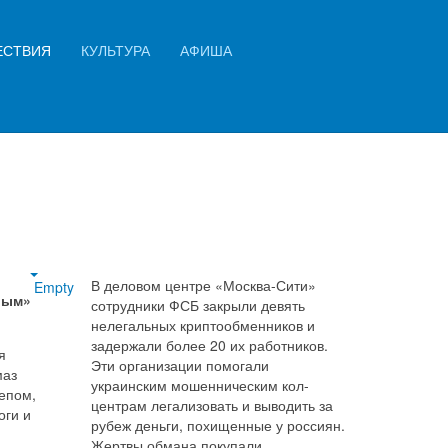
Искать...
ЕСТВИЯ
КУЛЬТУРА
АФИША
Найти
В деловом центре «Москва-Сити»
Empty
Крым»
сотрудники ФСБ закрыли девять
нелегальных криптообменников и
задержали более 20 их работников.
я
Эти организации помогали
маз
украинским мошенническим кол-
цепом,
центрам легализовать и выводить за
оги и
рубеж деньги, похищенные у россиян.
Жертвы обмана покупали