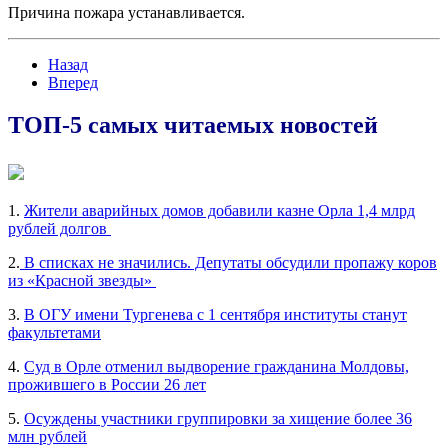
Причина пожара устанавливается.
Назад
Вперед
ТОП-5 самых читаемых новостей
1.
Жители аварийных домов добавили казне Орла 1,4 млрд
рублей долгов
2.
В списках не значились. Депутаты обсудили пропажу коров
из «Красной звезды»
3.
В ОГУ имени Тургенева с 1 сентября институты станут
факультетами
4.
Суд в Орле отменил выдворение гражданина Молдовы,
прожившего в России 26 лет
5.
Осуждены участники группировки за хищение более 36
млн рублей