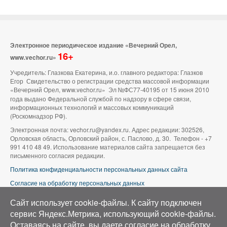
Электронное периодическое издание «Вечерний Орел,
16+
www.vechor.ru»
Учредитель: Глазкова Екатерина, и.о. главного редактора: Глазков
Егор Свидетельство о регистрации средства массовой информации
«Вечерний Орел, www.vechor.ru»
Эл №ФС77-40195 от 15 июня 2010
года выдано Федеральной службой по надзору в сфере связи,
информационных технологий и массовых коммуникаций
(Роскомнадзор РФ).
Электронная почта: vechor.ru@yandex.ru. Адрес редакции: 302526,
Орловская область, Орловский район, с. Паслово, д. 30. Телефон - +7
991 410 48 49. Использование материалов сайта запрещается без
письменного согласия редакции.
Политика конфиденциальности персональных данных сайта
Согласие на обработку персональных данных
В оформлении сайта используется фото группы ВК «Беспилотники |
Сайт использует cookie-файлы. К cайту подключен
Аэросъемка в Орле»
сервис Яндекс.Метрика, использующий cookie-файлы.
Оставаясь на сайте, вы даете согласие на обработку