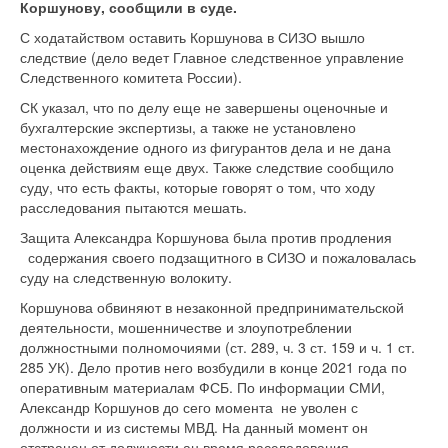
Коршунову, сообщили в суде.
С ходатайством оставить Коршунова в СИЗО вышло
следствие (дело ведет Главное следственное управление
Следственного комитета России).
СК указал, что по делу еще не завершены оценочные и
бухгалтерские экспертизы, а также не установлено
местонахождение одного из фигурантов дела и не дана
оценка действиям еще двух. Также следствие сообщило
суду, что есть факты, которые говорят о том, что ходу
расследования пытаются мешать.
Защита Александра Коршунова была против продления
содержания своего подзащитного в СИЗО и пожаловалась
суду на следственную волокиту.
Коршунова обвиняют в незаконной предпринимательской
деятельности, мошенничестве и злоупотреблении
должностными полномочиями (ст. 289, ч. 3 ст. 159 и ч. 1 ст.
285 УК). Дело против него возбудили в конце 2021 года по
оперативным материалам ФСБ. По информации СМИ,
Александр Коршунов до сего момента не уволен с
должности и из системы МВД. На данный момент он
отстранен от должности ан время расследования.