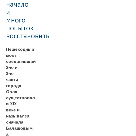
начало
и
много
попыток
восстановить
Пешеходный
мост,
соединявший
2-ю и
3-ю
части
города
Орла,
существовал
в XIX
веке и
назывался
сначала
Балашовым,
а