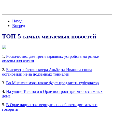
Назад
Вперед
ТОП-5 самых читаемых новостей
1.
Роскачество: две трети зарядных устройств на рынке
опасны для жизни
2.
Благоустройство сквера Альберта Иванова снова
остановили из-за подземных тоннелей
3.
Во Мценске мэра также будет предлагать губернатор
4.
На улице Толстого в Орле построят три многоэтажных
дома
5.
В Орле пациентке вернули способность двигаться и
говорить