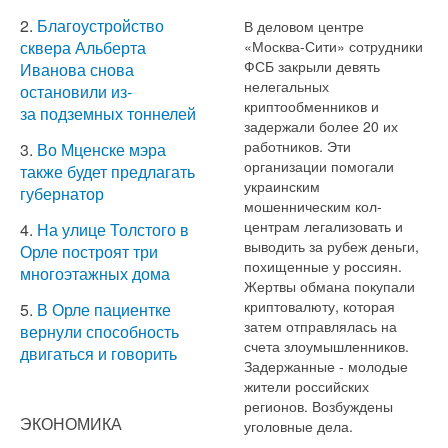
2.
Благоустройство
В деловом центре
«Москва-Сити» сотрудники
сквера Альберта
ФСБ закрыли девять
Иванова снова
нелегальных
остановили из-
криптообменников и
за подземных тоннелей
задержали более 20 их
работников. Эти
3.
Во Мценске мэра
организации помогали
также будет предлагать
украинским
губернатор
мошенническим кол-
центрам легализовать и
4.
На улице Толстого в
выводить за рубеж деньги,
Орле построят три
похищенные у россиян.
многоэтажных дома
Жертвы обмана покупали
криптовалюту, которая
5.
В Орле пациентке
затем отправлялась на
вернули способность
счета злоумышленников.
двигаться и говорить
Задержанные - молодые
жители российских
регионов. Возбуждены
ЭКОНОМИКА
уголовные дела.