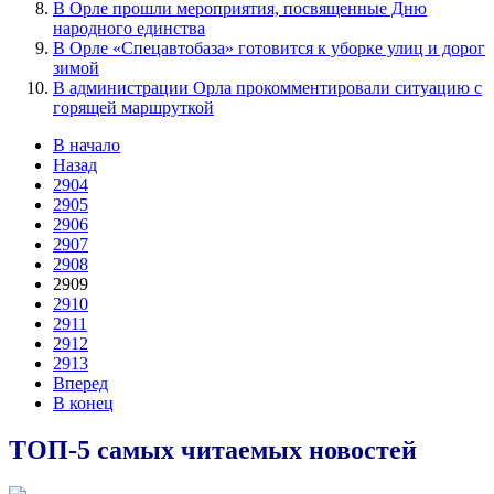
В Орле прошли мероприятия, посвященные Дню
народного единства
В Орле «Спецавтобаза» готовится к уборке улиц и дорог
зимой
В администрации Орла прокомментировали ситуацию с
горящей маршруткой
В начало
Назад
2904
2905
2906
2907
2908
2909
2910
2911
2912
2913
Вперед
В конец
ТОП-5 самых читаемых новостей