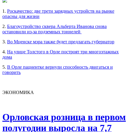
1.
Роскачество: две трети зарядных устройств на рынке
опасны для жизни
2.
Благоустройство сквера Альберта Иванова снова
остановили из-за подземных тоннелей
3.
Во Мценске мэра также будет предлагать губернатор
4.
На улице Толстого в Орле построят три многоэтажных
дома
5.
В Орле пациентке вернули способность двигаться и
говорить
ЭКОНОМИКА
Орловская розница в первом
полугодии выросла на 7,7