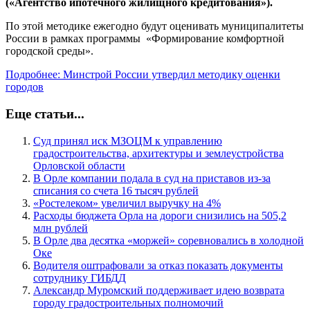
(«Агентство ипотечного жилищного кредитования»).
По этой методике ежегодно будут оценивать муниципалитеты
России в рамках программы «Формирование комфортной
городской среды».
Подробнее: Минстрой России утвердил методику оценки
городов
Еще статьи...
Суд принял иск МЗОЦМ к управлению
градостроительства, архитектуры и землеустройства
Орловской области
В Орле компании подала в суд на приставов из-за
списания со счета 16 тысяч рублей
«Ростелеком» увеличил выручку на 4%
Расходы бюджета Орла на дороги снизились на 505,2
млн рублей
В Орле два десятка «моржей» соревновались в холодной
Оке
Водителя оштрафовали за отказ показать документы
сотруднику ГИБДД
Александр Муромский поддерживает идею возврата
городу градостроительных полномочий