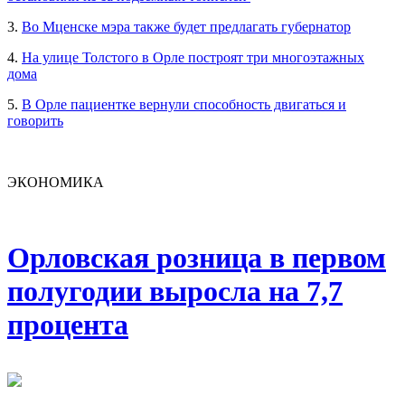
3.
Во Мценске мэра также будет предлагать губернатор
4.
На улице Толстого в Орле построят три многоэтажных
дома
5.
В Орле пациентке вернули способность двигаться и
говорить
ЭКОНОМИКА
Орловская розница в первом
полугодии выросла на 7,7
процента