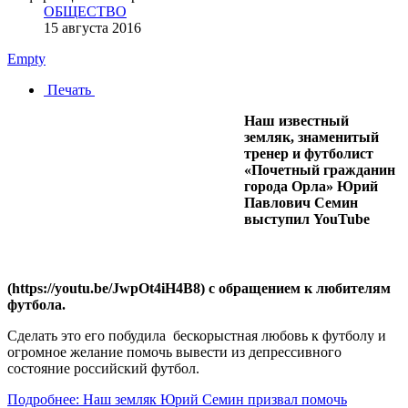
ОБЩЕСТВО
15 августа 2016
Empty
Печать
Наш известный
земляк, знаменитый
тренер и футболист
«Почетный гражданин
города Орла» Юрий
Павлович Семин
выступил
You
Tube
(
https://youtu.be/JwpOt4iH4B8
) с обращением к любителям
футбола.
Сделать это его побудила бескорыстная любовь к футболу и
огромное желание помочь вывести из депрессивного
состояние российский футбол.
Подробнее: Наш земляк Юрий Семин призвал помочь