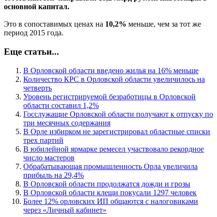
основной капитал.
Это в сопоставимых ценах на
10,2%
меньше, чем за тот же
период 2015 года.
Еще статьи...
В Орловской области введено жилья на 16% меньше
Количество КРС в Орловской области увеличилось на
четверть
Уровень регистрируемой безработицы в Орловской
области составил 1,2%
Госслужащие Орловской области получают к отпуску по
три месячных содержания
В Орле избирком не зарегистрировал областные списки
трех партий
В юбилейной ярмарке ремесел участвовало рекордное
число мастеров
Обрабатывающая промышленность Орла увеличила
прибыль на 29,4%
В Орловской области продолжатся дожди и грозы
В Орловской области клещи покусали 1297 человек
Более 12% орловских ИП общаются с налоговиками
через «Личный кабинет»