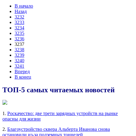
В начало
Назад
3232
3233
3234
3235
3236
3237
3238
3239
3240
3241
Вперед
В конец
ТОП-5 самых читаемых новостей
1.
Роскачество: две трети зарядных устройств на рынке
опасны для жизни
2.
Благоустройство сквера Альберта Иванова снова
остановили из-за подземных тоннелей