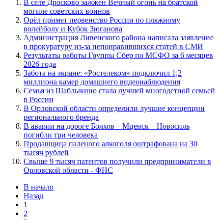
В селе Дросково зажжен Вечный огонь на братской
могиле советских воинов
Орёл примет первенство России по пляжному
волейболу и Кубок Зюганова
Администрация Ливенского района написала заявление
в прокуратуру из-за непонравившихся статей в СМИ
Результаты работы Группы Сбер по МСФО за 6 месяцев
2026 года
Забота на экране: «Ростелеком» подключил 1,2
миллиона камер домашнего видеонаблюдения
Семья из Шаблыкино стала лучшей многодетной семьей
в России
В Орловской области определили лучшие концепции
регионального бренда
В аварии на дороге Болхов – Мценск – Новосиль
погибли три человека
Продавщица паленого алкоголя оштрафована на 30
тысяч рублей
Свыше 9 тысяч патентов получили предприниматели в
Орловской области - ФНС
В начало
Назад
1
2