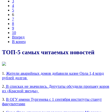
3
4
5
6
7
8
9
10
Вперед
В конец
ТОП-5 самых читаемых новостей
1.
Жители аварийных домов добавили казне Орла 1,4 млрд
рублей долгов
2.
В списках не значились. Депутаты обсудили пропажу коров
из «Красной звезды»
3.
В ОГУ имени Тургенева с 1 сентября институты станут
факультетами