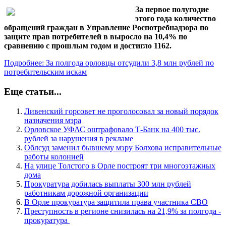
За первое полугодие
этого года количество
обращений граждан в Управление Роспотребнадзора по
защите прав потребителей в выросло на 10,4% по
сравнению с прошлым годом и достигло 1162.
Подробнее: За полгода орловцы отсудили 3,8 млн рублей по
потребительским искам
Еще статьи...
Ливенский горсовет не проголосовал за новый порядок
назначения мэра
Орловское УФАС оштрафовало Т-Банк на 400 тыс.
рублей за нарушения в рекламе
Облсуд заменил бывшему мэру Болхова исправительные
работы колонией
На улице Толстого в Орле построят три многоэтажных
дома
Прокуратура добилась выплаты 300 млн рублей
работникам дорожной организации
В Орле прокуратура защитила права участника СВО
Преступность в регионе снизилась на 21,9% за полгода -
прокуратура