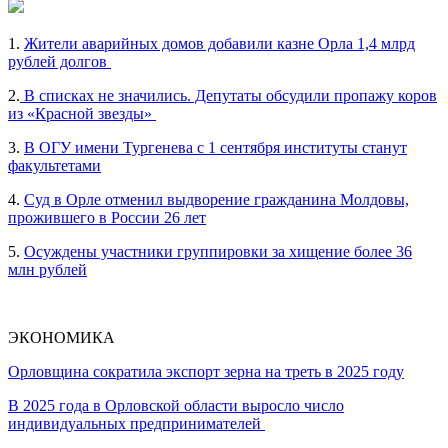
1.
Жители аварийных домов добавили казне Орла 1,4 млрд
рублей долгов
2.
В списках не значились. Депутаты обсудили пропажу коров
из «Красной звезды»
3.
В ОГУ имени Тургенева с 1 сентября институты станут
факультетами
4.
Суд в Орле отменил выдворение гражданина Молдовы,
прожившего в России 26 лет
5.
Осуждены участники группировки за хищение более 36
млн рублей
ЭКОНОМИКА
Орловщина сократила экспорт зерна на треть в 2025 году
В 2025 года в Орловской области выросло число
индивидуальных предпринимателей