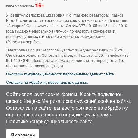
16+
www.vechor.ru»
Учредитель: Глазкова Екатерина, и.о. главного редактора: Глазков
Егор Свидетельство о регистрации средства массовой информации
«Вечерний Орел, www.vechor.ru»
Эл №ФС77-40195 от 15 июня 2010
года выдано Федеральной службой по надзору в сфере связи,
информационных технологий и массовых коммуникаций
(Роскомнадзор РФ).
Электронная почта: vechor.ru@yandex.ru. Адрес редакции: 302526,
Орловская область, Орловский район, с. Паслово, д. 30. Телефон - +7
991 410 48 49. Использование материалов сайта запрещается без
письменного согласия редакции.
Политика конфиденциальности персональных данных сайта
Согласие на обработку персональных данных
В оформлении сайта используется фото группы ВК «Беспилотники |
Сайт использует cookie-файлы. К cайту подключен
Аэросъемка в Орле»
сервис Яндекс.Метрика, использующий cookie-файлы.
Оставаясь на сайте, вы даете согласие на обработку
персональных данных в порядке, указанном в
Политике конфиденциальности сайта
Я согласен