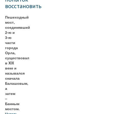
восстановить
Пешеходный
мост,
соединявший
2-ю и
3-ю
части
города
Орла,
существовал
в XIX
веке и
назывался
сначала
Балашовым,
а
затем
–
Банным
мостом.
Читать