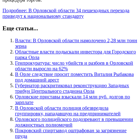
Подробнее: В Орловской области 34 пешеходных перехода
приведут к национальному стандарту
Еще статьи...
Власти: В Орловской области намолочено 2,28 млн тонн
зерна
Областные власти подыскали инвестора для Городского
парка Орла
Генпрокуратура: число убийств и разбоев в Орловской
области выросло на 62%
В Орле следствие просит поместить Виталия Рыбакова
под домашний арест
Губернатор раскритиковал реконструкцию Западных
трибун Центрального стадиона Орла
Орловские приставы взыскали 14 млн руб. долгов по
зарплате
В Орловской области полиция обезвредила
группировку, нападавшую на предпринимателей
Орловского полицейского подозревают в превышении
должностных полномочий
Покровский спиртзавод оштрафован за загрязнение
пруда