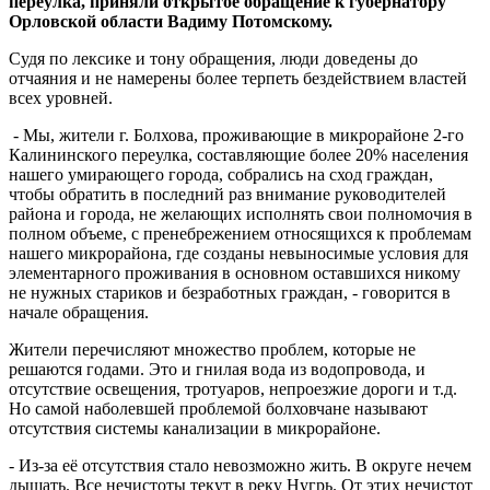
переулка, приняли открытое обращение к губернатору
Орловской области Вадиму Потомскому.
Судя по лексике и тону обращения, люди доведены до
отчаяния и не намерены более терпеть бездействием властей
всех уровней.
- Мы, жители г. Болхова, проживающие в микрорайоне 2-го
Калининского переулка, составляющие более 20% населения
нашего умирающего города, собрались на сход граждан,
чтобы обратить в последний раз внимание руководителей
района и города, не желающих исполнять свои полномочия в
полном объеме, с пренебрежением относящихся к проблемам
нашего микрорайона, где созданы невыносимые условия для
элементарного проживания в основном оставшихся никому
не нужных стариков и безработных граждан, - говорится в
начале обращения.
Жители перечисляют множество проблем, которые не
решаются годами. Это и гнилая вода из водопровода, и
отсутствие освещения, тротуаров, непроезжие дороги и т.д.
Но самой наболевшей проблемой болховчане называют
отсутствия системы канализации в микрорайоне.
- Из-за её отсутствия стало невозможно жить. В округе нечем
дышать. Все нечистоты текут в реку Нугрь. От этих нечистот