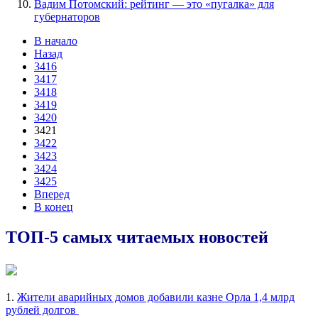
Вадим Потомский: рейтинг — это «пугалка» для
губернаторов
В начало
Назад
3416
3417
3418
3419
3420
3421
3422
3423
3424
3425
Вперед
В конец
ТОП-5 самых читаемых новостей
1.
Жители аварийных домов добавили казне Орла 1,4 млрд
рублей долгов