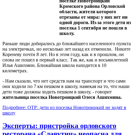
поселке Новотроицкий
Кромского района Орловской
области, жители которого
отрезаны от мира: у них нет ни
одной дороги. Из-за этого дети из
поселка 1 сентября не пошли в
школу.
Раньше люди добирались до ближайшего населенного пункта
на электричках, но несколько лет назад их отменили. Никите
Кореневу почти 8 лет. Но в этом году, как и в прошлом, он
снова не пошел в первый класс. Так же, как и восьмилетний
Илья Ашихмин. Ближайшая школа находится в 10
километрах.
- Нам сказали, что нет средств нам на транспорт и что сами
они ходили по 7 км пешком в школу, намекая на то, что наши
дети тоже должны ходить пешком в школу, - говорит
жительница поселка Новотроицкий Олеся Ашихмина.
Подробнее: ОТР: дети из поселка Новотроицкий не ходят в
школу
Эксперты: пристройка орловского
ресторана «Славутич» неопасна для