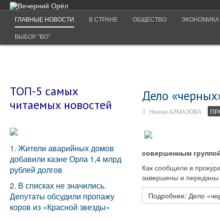
ГЛАВНЫЕ НОВОСТИ
В СТРАНЕ
ОБЩЕСТВО
ЭКОНОМИКА
ВЫБОР "ВО"
ТОП-5 самых
Дело «черных»
читаемых новостей
Нонна АЛМАЗОВА
ПР
1.
Жители аварийных домов
совершенным группой
добавили казне Орла 1,4 млрд
Как сообщили в прокура
рублей долгов
завершены и переданы 
2.
В списках не значились.
Депутаты обсудили пропажу
Подробнее: Дело «чер
коров из «Красной звезды»