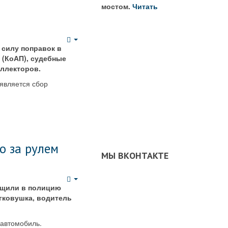
мостом.
Читать
Empty
в силу поправок в
 (КоАП), судебные
ллекторов.
является сбор
о за рулем
МЫ ВКОНТАКТЕ
Empty
бщили в полицию
егковушка, водитель
 автомобиль.