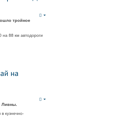
Empty
зошло тройное
 на 88 км автодороги
ай на
Empty
е Ливны.
 в кузнечно-