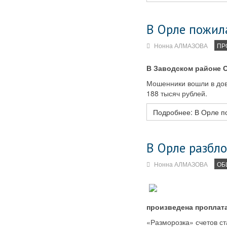
В Орле пожил
Нонна АЛМАЗОВА
ПР
В Заводском районе О
Мошенники вошли в дов
188 тысяч рублей.
Подробнее: В Орле п
В Орле разбл
Нонна АЛМАЗОВА
ОБ
произведена проплата
«Разморозка» счетов с