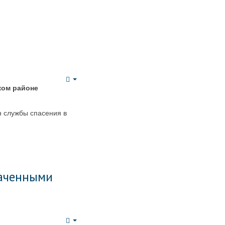
Empty
ком р
айоне
н службы спасения в
лаченными