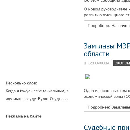
Об этом сообщила адми
О новом руководителе к
развитию жилищного ст
Подробнее: Назначен
Замглавы МЭР
области
Зоя ОРЛОВА
ЭКОНОМ
Несколько слов:
Одна из основных тем о
Когда я кажусь себе гениальным, я
экономической зоны (О
иду мыть посуду. Булат Окуджава
Подробнее: Замглавы
Реклама на cайте
Судебные при