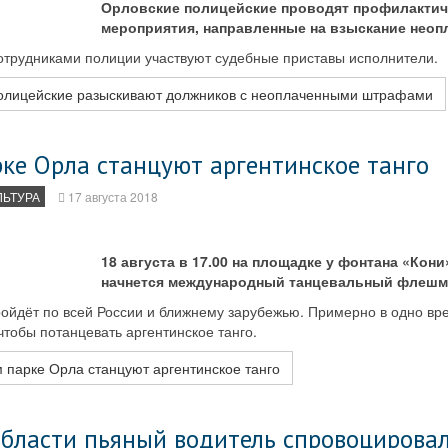
Орловские полицейские проводят профилактич
мероприятия, направленные на взыскание нео
сотрудниками полиции участвуют судебные приставы исполнители.
олицейские разыскивают должников с неоплаченными штрафами
рке Орла станцуют аргентинское танго
ЛЬТУРА
17 августа 2018
18 августа в 17.00 на площадке у фонтана «Кони
начнется международный танцевальный флешмо
ойдёт по всей России и ближнему зарубежью. Примерно в одно вр
чтобы потанцевать аргентинское танго.
 парке Орла станцуют аргентинское танго
области пьяный водитель спровоцирова