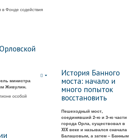
л в Фонде содействия
 Орловской
История Банного
моста: начало и
Empty
тель министра
им Живулин.
много попыток
восстановить
егионе особой
Пешеходный мост,
соединявший 2-ю и 3-ю части
города Орла, существовал в
XIX веке и назывался сначала
ии
Балашовым, а затем – Банным