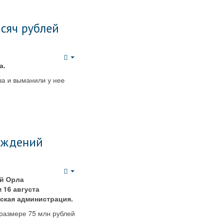
сяч рублей
Empty
а.
а и выманили у нее
еждений
Empty
ий Орла
 16 августа
дская администрация.
размере 75 млн рублей