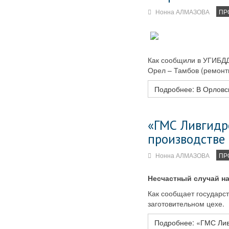
Нонна АЛМАЗОВА
ПР
Как сообщили в УГИБДД
Орел – Тамбов (ремонтн
Подробнее: В Орловс
«ГМС Ливгидр
производстве
Нонна АЛМАЗОВА
ПР
Несчастный случай н
Как сообщает государст
заготовительном цехе.
Подробнее: «ГМС Лив