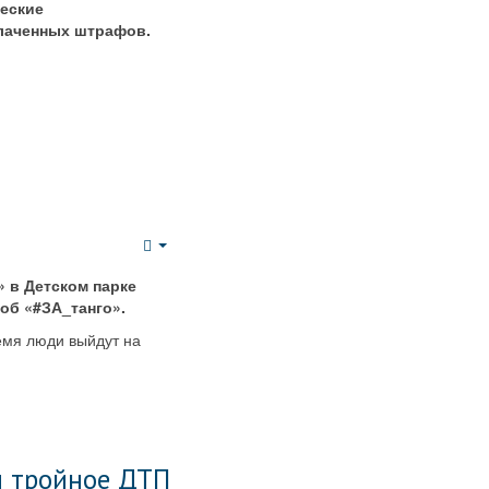
Empty
еские
плаченных штрафов.
Empty
» в Детском парке
б «#ЗА_танго».
емя люди выйдут на
л тройное ДТП