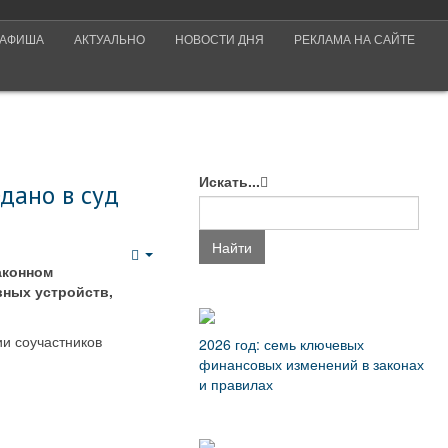
АФИША
АКТУАЛЬНО
НОВОСТИ ДНЯ
РЕКЛАМА НА САЙТЕ
Искать...
дано в суд
Найти
Empty
аконном
вных устройств,
ии соучастников
2026 год: семь ключевых
финансовых изменений в законах
и правилах