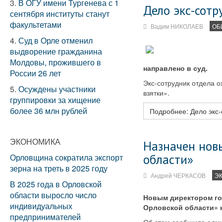
3.
В ОГУ имени Тургенева с 1
Дело экс-сот
сентября институты станут
факультетами
Вадим НИКОЛАЕВ
ОБ
4.
Суд в Орле отменил
выдворение гражданина
Молдовы, прожившего в
направлено в суд.
России 26 лет
Экс-сотрудник отдела о
5.
Осуждены участники
взятки».
группировки за хищение
более 36 млн рублей
Подробнее: Дело экс
ЭКОНОМИКА
Назначен нов
области»
Орловщина сократила экспорт
зерна на треть в 2025 году
Андрей ЧЕРКАСОВ
Э
В 2025 года в Орловской
области выросло число
Новым директором го
индивидуальных
Орловской области» н
предпринимателей