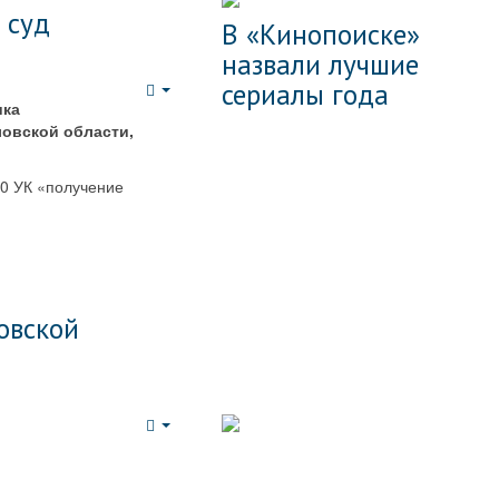
 суд
В «Кинопоиске»
назвали лучшие
сериалы года
Empty
ика
овской области,
90 УК «получение
овской
Empty