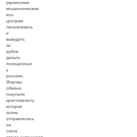
украинским
мошенническим
кол-
центрам
легализовать
и
выводить
за
рубеж
деньги,
похищенные
у
россиян.
Жертвы
обмана
покупали
криптовалюту,
которая
затем
отправлялась
на
счета
злоумышленников.