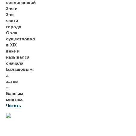
соединявший
2-ю и
3-ю
части
города
Орла,
существовал
в XIX
веке и
назывался
сначала
Балашовым,
а
затем
–
Банным
мостом.
Читать