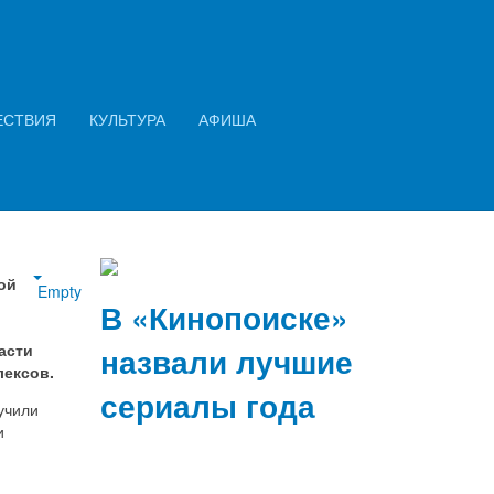
Искать...
Найти
ЕСТВИЯ
КУЛЬТУРА
АФИША
2026 год: семь ключевых финансовых
изменений в законах и правилах
ной
Empty
В «Кинопоиске»
асти
назвали лучшие
ексов.
сериалы года
учили
и