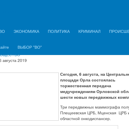
ний Орёл
ёл пришли шесть передвижных
комплексов
ВО
ЭКОНОМИКА
ПОЛИТИКА
КРИМИНАЛ
ПРОИСШ
ация о материале
сайте
ВЫБОР "ВО"
нтон ПЕТРОВ
БЩЕСТВО
6 августа 2019
Сегодня, 6 августа, на Централь
площади Орла состоялась
торжественная передача
медучреждениям Орловской обл
шести новых передвижных компл
Три передвижных маммографа пол
Плещеевская ЦРБ, Мценская ЦРБ 
областной онкодиспансер.