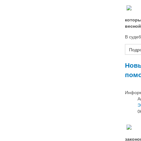
которы
весной
В суде
Подро
Новы
помо
Информ
А
Э
0
законо