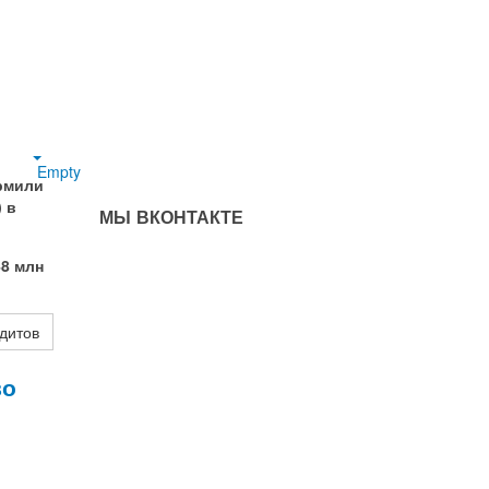
Empty
рмили
 в
МЫ ВКОНТАКТЕ
48 млн
едитов
во