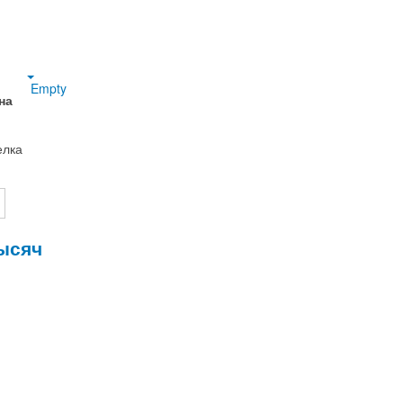
Empty
на
елка
тысяч