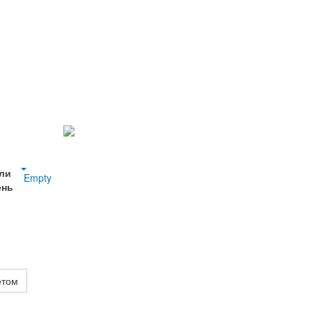
ли
Empty
ень
етом