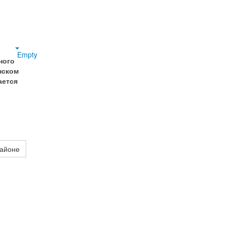
л
Empty
ного
нском
ается
районе