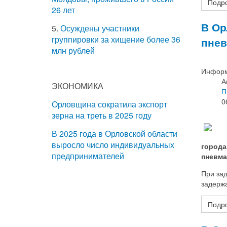
Подр
26 лет
В Ор
5.
Осуждены участники
группировки за хищение более 36
пнев
млн рублей
Информ
А
ЭКОНОМИКА
П
0
Орловщина сократила экспорт
зерна на треть в 2025 году
В 2025 года в Орловской области
выросло число индивидуальных
города
предпринимателей
пневма
При зад
задерж
Подро