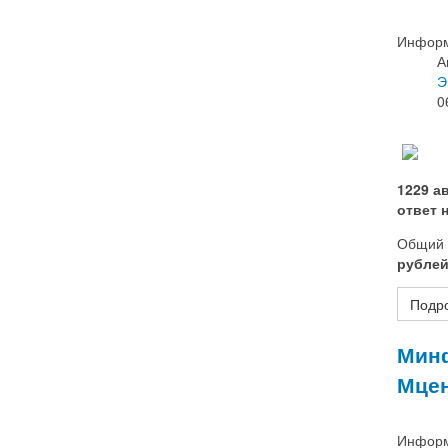
Информ
А
Э
0
1229 а
ответ 
Общий 
рублей
Подро
Минф
Мцен
Информ