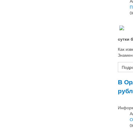
А
П
0
сутки 
Как изв
Знаменк
Подро
В Ор
рубл
Информ
А
О
0