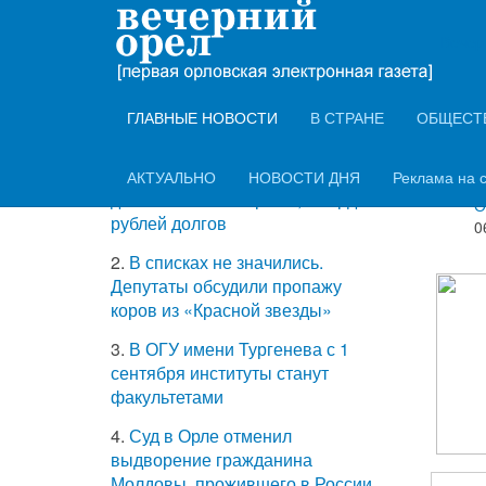
ТОП-5 самых
Вечер
В Ор
читаемых новостей
мед
ГЛАВНЫЕ НОВОСТИ
В СТРАНЕ
ОБЩЕСТ
Информ
1.
Жители аварийных домов
АКТУАЛЬНО
НОВОСТИ ДНЯ
Реклама на 
А
добавили казне Орла 1,4 млрд
О
рублей долгов
0
2.
В списках не значились.
Депутаты обсудили пропажу
коров из «Красной звезды»
3.
В ОГУ имени Тургенева с 1
сентября институты станут
факультетами
4.
Суд в Орле отменил
выдворение гражданина
Молдовы, прожившего в России