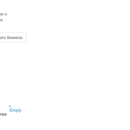
ии и
ие
ого бизнеса
Empty
тва