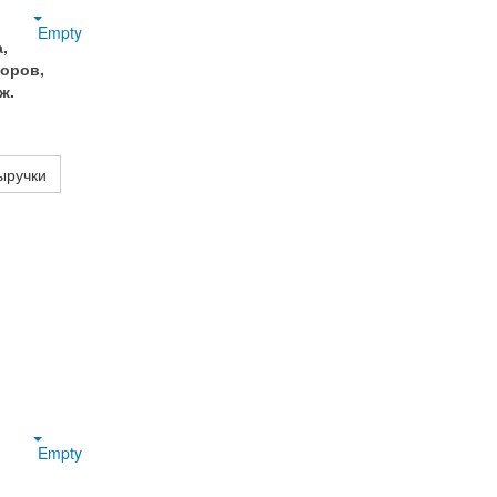
Empty
,
торов,
ж.
ыручки
Empty