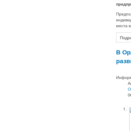
предпр
Предпол
индиви
места в
Подро
В Ор
разв
Информ
А
О
0