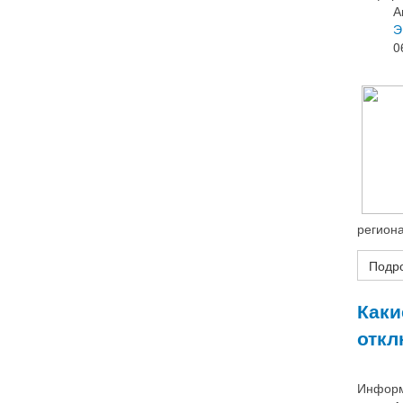
А
Э
0
региона
Подр
Каки
откл
Информ