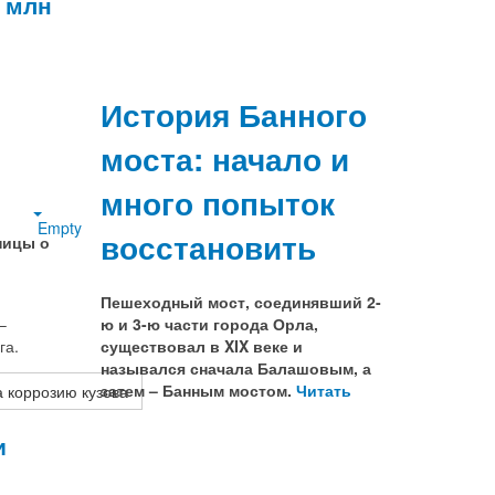
6 млн
История Банного
моста: начало и
много попыток
Empty
восстановить
ницы о
Пешеходный мост, соединявший 2-
–
ю и 3-ю части города Орла,
га.
существовал в XIX веке и
назывался сначала Балашовым, а
затем – Банным мостом.
Читать
а коррозию кузова
и