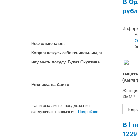
В Ор
рубл
Информ
А
О
Несколько слов:
0
Когда я кажусь себе гениальным, я
иду мыть посуду. Булат Окуджава
защите
(ХММР)
Реклама на cайте
Женщина
ХММР –
Наши рекламные предложения
Подро
заслуживают внимания.
Подробнее
В I 
1229