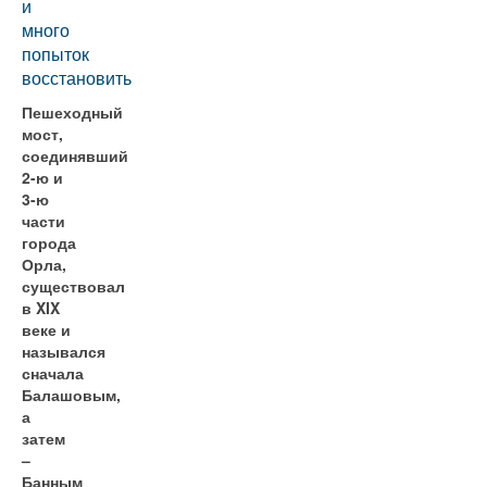
и
много
попыток
восстановить
Пешеходный
мост,
соединявший
2-ю и
3-ю
части
города
Орла,
существовал
в XIX
веке и
назывался
сначала
Балашовым,
а
затем
–
Банным