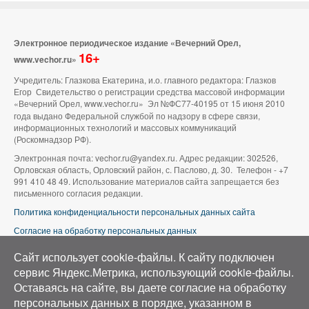
Электронное периодическое издание «Вечерний Орел,
16+
www.vechor.ru»
Учредитель: Глазкова Екатерина, и.о. главного редактора: Глазков
Егор Свидетельство о регистрации средства массовой информации
«Вечерний Орел, www.vechor.ru»
Эл №ФС77-40195 от 15 июня 2010
года выдано Федеральной службой по надзору в сфере связи,
информационных технологий и массовых коммуникаций
(Роскомнадзор РФ).
Электронная почта: vechor.ru@yandex.ru. Адрес редакции: 302526,
Орловская область, Орловский район, с. Паслово, д. 30. Телефон - +7
991 410 48 49. Использование материалов сайта запрещается без
письменного согласия редакции.
Политика конфиденциальности персональных данных сайта
Согласие на обработку персональных данных
В оформлении сайта используется фото группы ВК «Беспилотники |
Сайт использует cookie-файлы. К cайту подключен
Аэросъемка в Орле»
сервис Яндекс.Метрика, использующий cookie-файлы.
Оставаясь на сайте, вы даете согласие на обработку
персональных данных в порядке, указанном в