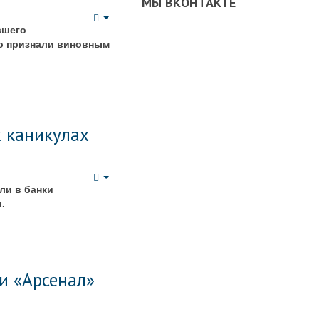
МЫ ВКОНТАКТЕ
Empty
вшего
го признали виновным
х каникулах
Empty
ли в банки
.
и «Арсенал»