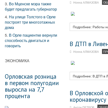
Нонна АЛМАЗОВА
ОБ
3.
Во Мценске мэра также
будет предлагать губернатор
4.
На улице Толстого в Орле
построят три многоэтажных
Подробнее: Работы н
дома
5.
В Орле пациентке вернули
способность двигаться и
В ДТП в Ливен
говорить
Нонна АЛМАЗОВА
ПР
ЭКОНОМИКА
Орловская розница
Подробнее: В ДТП в Л
в первом полугодии
выросла на 7,7
В Орловской о
процента
коронавирусу
Антон ПЕТРОВ
ОБЩЕ