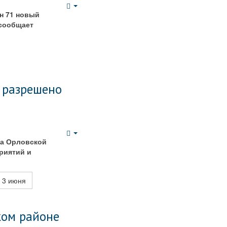
Empty
н 71 новый
 сообщает
, разрешено
Empty
ва Орловской
риятий и
с 3 июня
ком районе