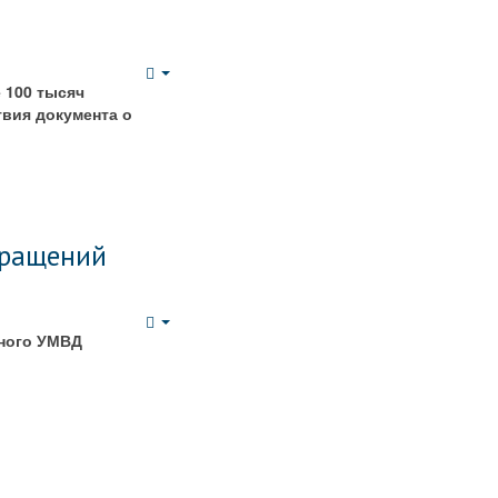
Empty
 100 тысяч
твия документа о
бращений
Empty
ьного УМВД