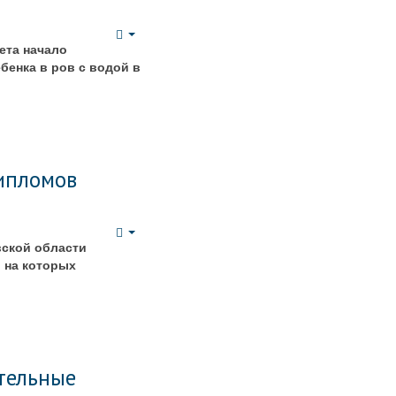
Empty
ета начало
бенка в ров с водой в
дипломов
Empty
вской области
, на которых
тельные