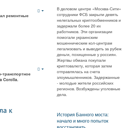
В деловом центре «Москва-Сити»
сотрудники ФСБ закрыли девять
Empty
вал ремонтные
нелегальных криптообменников и
задержали более 20 их
работников. Эти организации
помогали украинским
мошенническим кол-центрам
легализовать и выводить за рубеж
деньги, похищенные у россиян.
Жертвы обмана покупали
криптовалюту, которая затем
отправлялась на счета
Empty
о-транспортное
злоумышленников. Задержанные
 Corolla.
- молодые жители российских
регионов. Возбуждены уголовные
дела.
ла к
История Банного моста:
начало и много попыток
восстановить