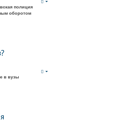
Empty
вская полиция
нным оборотом
з?
Empty
е в вузы
ия