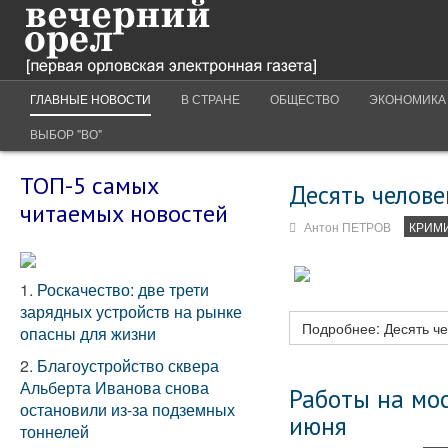
ГЛАВНЫЕ НОВОСТИ
В СТРАНЕ
ОБЩЕСТВО
ЭКОНОМИКА
ВЫБОР "ВО"
ТОП-5 самых
Десять челове
читаемых новостей
Антон ПЕТРОВ
КРИМ
1.
Роскачество: две трети
зарядных устройств на рынке
Подробнее: Десять че
опасны для жизни
2.
Благоустройство сквера
Альберта Иванова снова
Работы на мо
остановили из-за подземных
июня
тоннелей