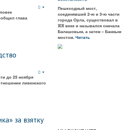
Пешеходный мост,
Empty
еловек
соединявший 2-ю и 3-ю части
ообщил глава
города Орла, существовал в
XIX веке и назывался сначала
Балашовым, а затем – Банным
мостом.
Читать
дство
Empty
ти до 25 ноября
отношении ливенского
ка» за взятку