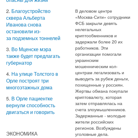
2.
Благоустройство
В деловом центре
«Москва-Сити» сотрудники
сквера Альберта
ФСБ закрыли девять
Иванова снова
нелегальных
остановили из-
криптообменников и
за подземных тоннелей
задержали более 20 их
работников. Эти
3.
Во Мценске мэра
организации помогали
также будет предлагать
украинским
губернатор
мошенническим кол-
центрам легализовать и
4.
На улице Толстого в
выводить за рубеж деньги,
Орле построят три
похищенные у россиян.
многоэтажных дома
Жертвы обмана покупали
криптовалюту, которая
5.
В Орле пациентке
затем отправлялась на
вернули способность
счета злоумышленников.
двигаться и говорить
Задержанные - молодые
жители российских
регионов. Возбуждены
ЭКОНОМИКА
уголовные дела.