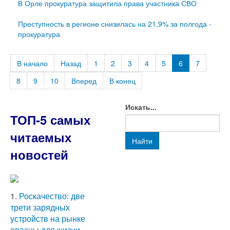
В Орле прокуратура защитила права участника СВО
Преступность в регионе снизилась на 21,9% за полгода -
прокуратура
В начало
Назад
1
2
3
4
5
6
7
8
9
10
Вперед
В конец
Искать...
ТОП-5 самых
читаемых
Найти
новостей
1.
Роскачество: две
трети зарядных
устройств на рынке
опасны для жизни