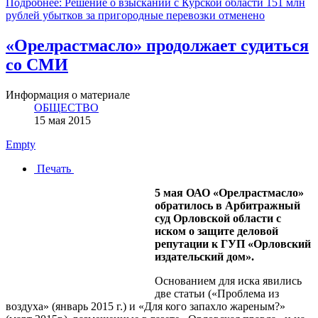
Подробнее: Решение о взыскании с Курской области 151 млн
рублей убытков за пригородные перевозки отменено
«Орелрастмасло» продолжает судиться
со СМИ
Информация о материале
ОБЩЕСТВО
15 мая 2015
Empty
Печать
5 мая ОАО «Орелрастмасло»
обратилось в Арбитражный
суд Орловской области с
иском о защите деловой
репутации к ГУП «Орловский
издательский дом».
Основанием для иска явились
две статьи («Проблема из
воздуха» (январь 2015 г.) и «Для кого запахло жареным?»