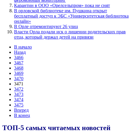
феромонный мониторинг
Карантин в ООО «Орелсельпром» пока не снят
В орловской библиотеке им. Пушкина открыт
бесплатный доступ к ЭБС «Университетская библиотека
oнлайн»
В Орле отремонтируют 26 улиц
Власти Орла подали иск о лишении родительских прав
отца, который держал детей на привязи
В начало
Назад
3466
3467
3468
3469
3470
3471
3472
3473
3474
3475
Вперед
В конец
ТОП-5 самых читаемых новостей