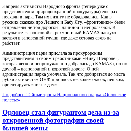
3 апреля активисты Народного фронта (теперь уже с
представителем природоохранной прокуратуры) еще раз
поехали в парк. Там их визиту не обрадовались. Как в
русских сказках про Лешего и Бабу Ягу, «фронтовики» были
отправлены не той дорогой - длинной и непролазной. В
результате «фронтовой» трехмостовый КАМАЗ наглухо
застрял в заповедной глуши, где даже сотовая связь не
работает.
Администрация парка прислала за прокурорским
представителем и своими работниками «Ниву-Шевроле»,
которая легко и непринужденно добралась до КАМАЗа, но по
другой – всепогодной и короткой дороге. О ней
администрация парка умолчала. Так что добираться до места
рубки активистам ОНФ пришлось несколько часов, пешком,
ориентируясь «по звездам».
Подробнее: Тайные тропы Национального парка «Орловское
полесье»
Орловец стал фигурантом дела из-за
откровенной фотографии своей
бывшей жены