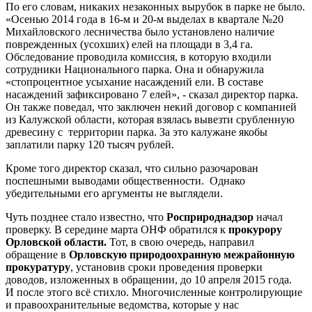
По его словам, никаких незаконных вырубок в парке не было.
«Осенью 2014 года в 16-м и 20-м выделах в квартале №20
Михайловского лесничества было установлено наличие
поврежденных (усохших) елей на площади в 3,4 га.
Обследование проводила комиссия, в которую входили
сотрудники Национального парка. Она и обнаружила
«стопроцентное усыхание насаждений ели. В составе
насаждений зафиксировано 7 елей», - сказал директор парка.
Он также поведал, что заключен некий договор с компанией
из Калужской области, которая взялась вывезти срубленную
древесину с территории парка. За это калужане якобы
заплатили парку 120 тысяч рублей.
Кроме того директор сказал, что сильно разочарован
поспешными выводами общественности. Однако
убедительными его аргументы не выглядели.
Чуть позднее стало известно, что
Росприроднадзор
начал
проверку. В середине марта ОНФ обратился к
прокурору
Орловской области.
Тот, в свою очередь, направил
обращение в
Орловскую природоохранную межрайонную
прокуратуру
, установив сроки проведения проверки
доводов, изложенных в обращении, до 10 апреля 2015 года.
И после этого всё стихло. Многочисленные контролирующие
и правоохранительные ведомства, которые у нас