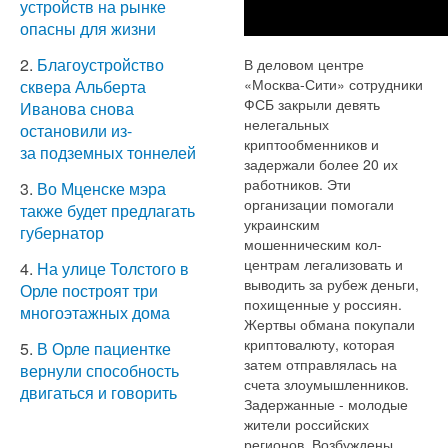
устройств на рынке
опасны для жизни
2.
Благоустройство
В деловом центре
«Москва-Сити» сотрудники
сквера Альберта
ФСБ закрыли девять
Иванова снова
нелегальных
остановили из-
криптообменников и
за подземных тоннелей
задержали более 20 их
работников. Эти
3.
Во Мценске мэра
организации помогали
также будет предлагать
украинским
губернатор
мошенническим кол-
центрам легализовать и
4.
На улице Толстого в
выводить за рубеж деньги,
Орле построят три
похищенные у россиян.
многоэтажных дома
Жертвы обмана покупали
криптовалюту, которая
5.
В Орле пациентке
затем отправлялась на
вернули способность
счета злоумышленников.
двигаться и говорить
Задержанные - молодые
жители российских
регионов. Возбуждены