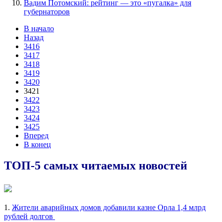
Вадим Потомский: рейтинг — это «пугалка» для
губернаторов
В начало
Назад
3416
3417
3418
3419
3420
3421
3422
3423
3424
3425
Вперед
В конец
ТОП-5 самых читаемых новостей
1.
Жители аварийных домов добавили казне Орла 1,4 млрд
рублей долгов