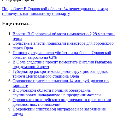
Подробнее: В Орловской области 34 пешеходных перехода
приведут к национальному стандарту
Еще статьи...
Власти: В Орловской области намолочено 2,28 млн тонн
зерна
Областные власти подыскали инвестора для Городского
парка Орла
Генпрокуратура: число убийств и разбоев в Орловской
области выросло на 62%
В Орле следствие просит поместить Виталия Рыбакова
под домашний арест
Губернатор раскритиковал реконструкцию Западных
трибун Центрального стадиона Орла
Орловские приставы взыскали 14 млн руб. долгов по
зарплате
В Орловской области полиция обезвредила
группировку, нападавшую на предпринимателей
Орловского полицейского подозревают в превышении
должностных полномочий
Покровский спиртзавод оштрафован за загрязнение
пруда