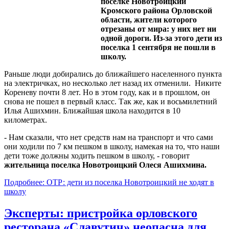
поселке Новотроицкий
Кромского района Орловской
области, жители которого
отрезаны от мира: у них нет ни
одной дороги. Из-за этого дети из
поселка 1 сентября не пошли в
школу.
Раньше люди добирались до ближайшего населенного пункта
на электричках, но несколько лет назад их отменили. Никите
Кореневу почти 8 лет. Но в этом году, как и в прошлом, он
снова не пошел в первый класс. Так же, как и восьмилетний
Илья Ашихмин. Ближайшая школа находится в 10
километрах.
- Нам сказали, что нет средств нам на транспорт и что сами
они ходили по 7 км пешком в школу, намекая на то, что наши
дети тоже должны ходить пешком в школу, - говорит
жительница поселка Новотроицкий Олеся Ашихмина.
Подробнее: ОТР: дети из поселка Новотроицкий не ходят в
школу
Эксперты: пристройка орловского
ресторана «Славутич» неопасна для