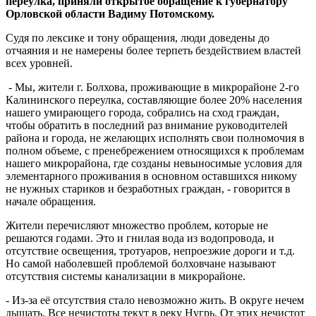
переулка, приняли открытое обращение к губернатору
Орловской области Вадиму Потомскому.
Судя по лексике и тону обращения, люди доведены до
отчаяния и не намерены более терпеть бездействием властей
всех уровней.
- Мы, жители г. Болхова, проживающие в микрорайоне 2-го
Калининского переулка, составляющие более 20% населения
нашего умирающего города, собрались на сход граждан,
чтобы обратить в последний раз внимание руководителей
района и города, не желающих исполнять свои полномочия в
полном объеме, с пренебрежением относящихся к проблемам
нашего микрорайона, где созданы невыносимые условия для
элементарного проживания в основном оставшихся никому
не нужных стариков и безработных граждан, - говорится в
начале обращения.
Жители перечисляют множество проблем, которые не
решаются годами. Это и гнилая вода из водопровода, и
отсутствие освещения, тротуаров, непроезжие дороги и т.д.
Но самой наболевшей проблемой болховчане называют
отсутствия системы канализации в микрорайоне.
- Из-за её отсутствия стало невозможно жить. В округе нечем
дышать. Все нечистоты текут в реку Нугрь. От этих нечистот