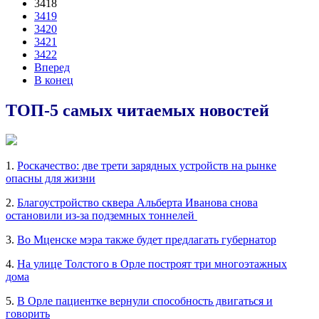
3418
3419
3420
3421
3422
Вперед
В конец
ТОП-5 самых читаемых новостей
1.
Роскачество: две трети зарядных устройств на рынке
опасны для жизни
2.
Благоустройство сквера Альберта Иванова снова
остановили из-за подземных тоннелей
3.
Во Мценске мэра также будет предлагать губернатор
4.
На улице Толстого в Орле построят три многоэтажных
дома
5.
В Орле пациентке вернули способность двигаться и
говорить