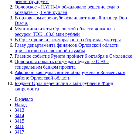
реконструируют
Орловское «ПАТП-1» обжаловало решение суда о
возврате 17,3 млн рублей
В орловском аэроклубе осваивают новый планер Duo
Discus
Муниципалитеты Орловской области должны за
ресурсы ТЭК 183,8 млн рублей
В Орле провели эко-марафон по сбору макулатуры
Главу департамента финансов Орловской области
пригласили из налоговой службы
Главное событие Рунета пройдет 6 октября в Смоленске
Орловская область обсуждает будущее ОЭЗ с
генеральным банком проекта
Африканская чума свиней обнаружена в Знаменском
районе Орловской области
Бюджет Орла перечислил 2 млн рублей в Фонд
капремонта
В начало
Назад
3413
3414
3415
3416
3417