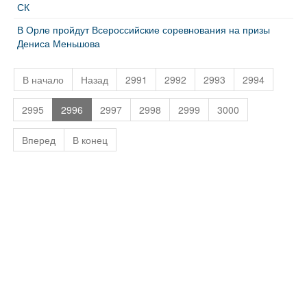
СК
В Орле пройдут Всероссийские соревнования на призы
Дениса Меньшова
В начало
Назад
2991
2992
2993
2994
2995
2996
2997
2998
2999
3000
Вперед
В конец