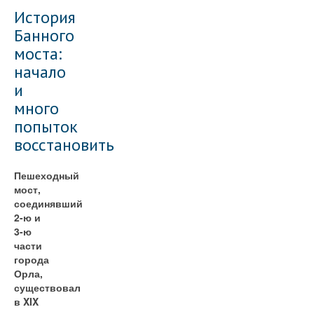
История
Банного
моста:
начало
и
много
попыток
восстановить
Пешеходный
мост,
соединявший
2-ю и
3-ю
части
города
Орла,
существовал
в XIX