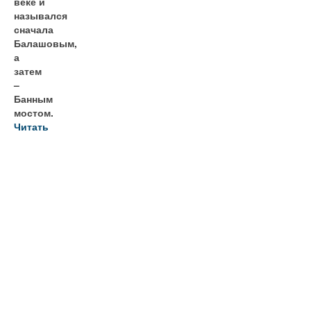
веке и
назывался
сначала
Балашовым,
а
затем
–
Банным
мостом.
Читать