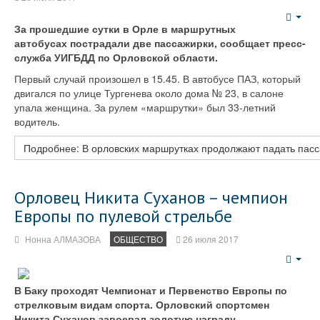
Emp
За прошедшие сутки в Орле в маршрутных
автобусах пострадали две пассажирки, сообщает пресс-
служба УИГБДД по Орловской области.
Первый случай произошел в 15.45. В автобусе ПАЗ, который
двигался по улице Тургенева около дома № 23, в салоне
упала женщина. За рулем «маршрутки» был 33-летний
водитель.
Подробнее: В орловских маршрутках продолжают падать пас
Орловец Никита Суханов – чемпион
Европы по пулевой стрельбе
Нонна АЛМАЗОВА
ОБЩЕСТВО
26 июля 2017
Emp
В Баку проходят Чемпионат и Первенство Европы по
стрелковым видам спорта. Орловский спортсмен
Никита Суханов завоевал золотую награду.