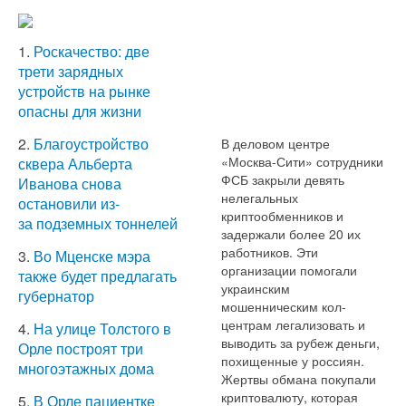
1.
Роскачество: две
трети зарядных
устройств на рынке
опасны для жизни
2.
Благоустройство
В деловом центре
«Москва-Сити» сотрудники
сквера Альберта
ФСБ закрыли девять
Иванова снова
нелегальных
остановили из-
криптообменников и
за подземных тоннелей
задержали более 20 их
работников. Эти
3.
Во Мценске мэра
организации помогали
также будет предлагать
украинским
губернатор
мошенническим кол-
центрам легализовать и
4.
На улице Толстого в
выводить за рубеж деньги,
Орле построят три
похищенные у россиян.
многоэтажных дома
Жертвы обмана покупали
криптовалюту, которая
5.
В Орле пациентке