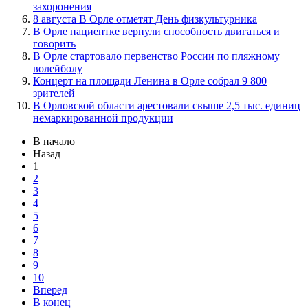
захоронения
8 августа В Орле отметят День физкультурника
В Орле пациентке вернули способность двигаться и
говорить
В Орле стартовало первенство России по пляжному
волейболу
Концерт на площади Ленина в Орле собрал 9 800
зрителей
В Орловской области арестовали свыше 2,5 тыс. единиц
немаркированной продукции
В начало
Назад
1
2
3
4
5
6
7
8
9
10
Вперед
В конец