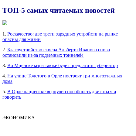
ТОП-5 самых читаемых новостей
1.
Роскачество: две трети зарядных устройств на рынке
опасны для жизни
2.
Благоустройство сквера Альберта Иванова снова
остановили из-за подземных тоннелей
3.
Во Мценске мэра также будет предлагать губернатор
4.
На улице Толстого в Орле построят три многоэтажных
дома
5.
В Орле пациентке вернули способность двигаться и
говорить
ЭКОНОМИКА